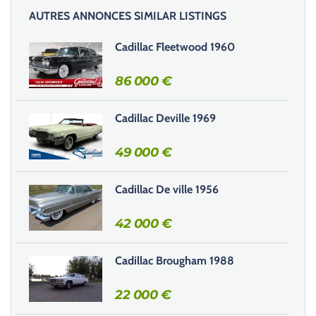
i
AUTRES ANNONCES SIMILAR LISTINGS
s
s
Cadillac Fleetwood 1960
e
r
86 000
€
c
e
Cadillac Deville 1969
c
h
49 000
€
a
m
Cadillac De ville 1956
p
v
42 000
€
i
d
e
Cadillac Brougham 1988
.
22 000
€