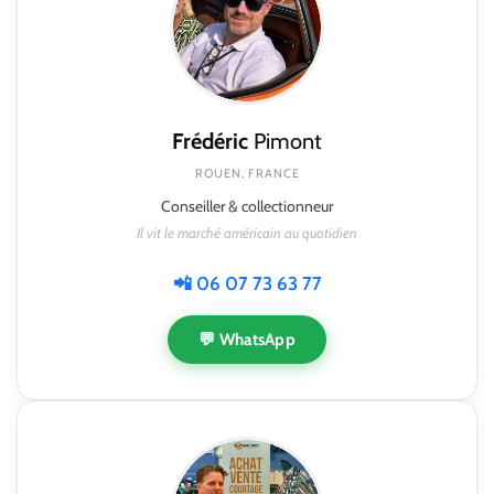
Frédéric
Pimont
ROUEN, FRANCE
Conseiller & collectionneur
Il vit le marché américain au quotidien
📲 06 07 73 63 77
💬 WhatsApp