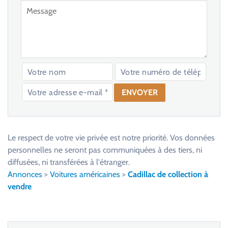
V
e
u
Le respect de votre vie privée est notre priorité. Vos données
i
personnelles ne seront pas communiquées à des tiers, ni
l
diffusées, ni transférées à l'étranger.
l
Annonces
>
Voitures américaines
>
Cadillac de collection à
e
vendre
z
l
a