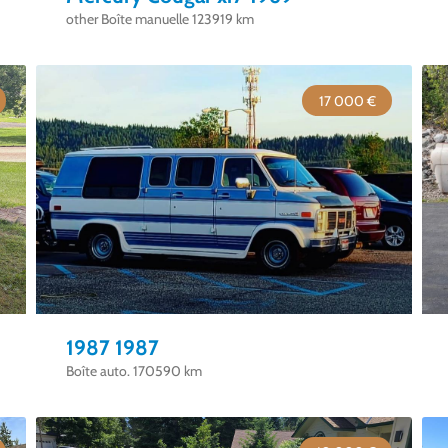
other Boîte manuelle 123919 km
17 000 €
1987 1987
Boîte auto. 170590 km