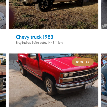
Chevy truck 1983
8 cylindres Boîte auto. 144841 km
18 000 €