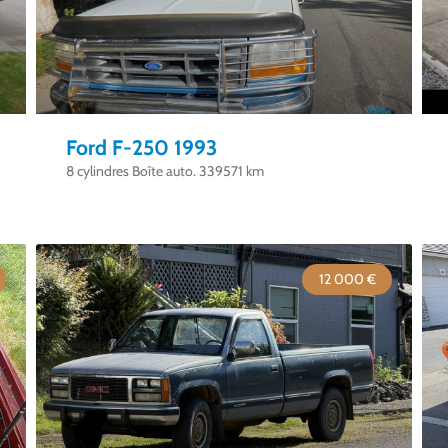
Ford F-250 1993
8 cylindres Boîte auto. 339571 km
12 000 €