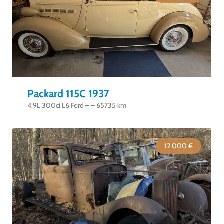
Packard 115C 1937
4.9L 300ci L6 Ford – – 65735 km
12 000 €
Good Timers Assistance
Toujours heureux d'aider les passionnés