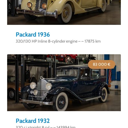
Packard 1936
320/130 HP Inline 8-cylinder engine – – 17875 km
83 000 €
Packard 1932
320 c.i straight 8 cyl – – 143994 km