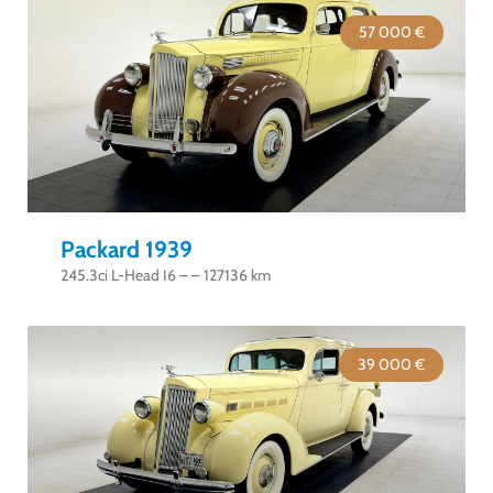
57 000 €
Packard 1939
245.3ci L-Head I6 – – 127136 km
39 000 €