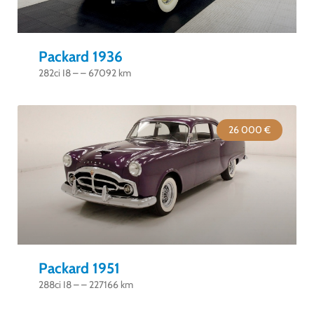
Packard 1936
282ci I8 – – 67092 km
26 000 €
Packard 1951
288ci I8 – – 227166 km