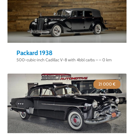
Packard 1938
500-cubic-inch Cadillac V-8 with 4bbl carbs – – 0 km
21 000 €