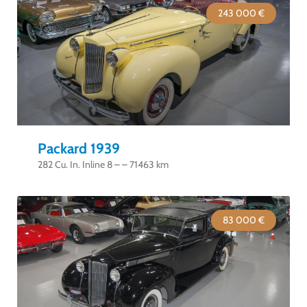
243 000 €
Packard 1939
282 Cu. In. Inline 8 – – 71463 km
83 000 €