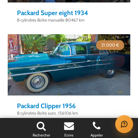
Packard Super eight 1934
8 cylindres Boîte manuelle 80467 km
21 000 €
Packard Clipper 1956
8 cylindres Boîte auto. 156106 km
×
VOS DERNIÈRES ANNONCES VUES
Rechercher
Ecrire
Appeler