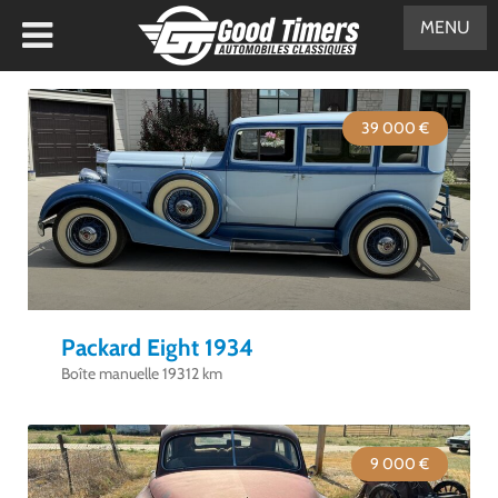
MENU
39 000 €
Packard Eight 1934
Boîte manuelle 19312 km
9 000 €