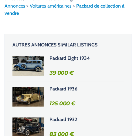
l
Annonces
>
Voitures américaines
>
Packard de collection à
e
vendre
z
l
a
i
AUTRES ANNONCES SIMILAR LISTINGS
s
s
Packard Eight 1934
e
r
39 000
€
c
e
Packard 1936
c
h
125 000
€
a
m
Packard 1932
p
v
83 000
€
i