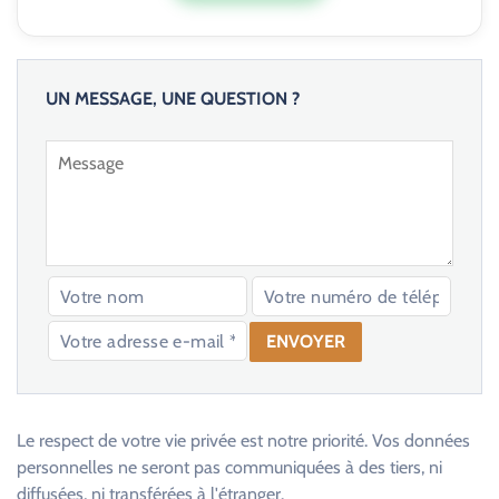
UN MESSAGE, UNE QUESTION ?
V
e
u
Le respect de votre vie privée est notre priorité. Vos données
i
personnelles ne seront pas communiquées à des tiers, ni
l
diffusées, ni transférées à l'étranger.