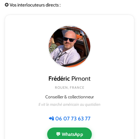
✪ Vos interlocuteurs directs :
Frédéric
Pimont
ROUEN, FRANCE
Conseiller & collectionneur
Il vit le marché américain au quotidien
📲 06 07 73 63 77
💬 WhatsApp