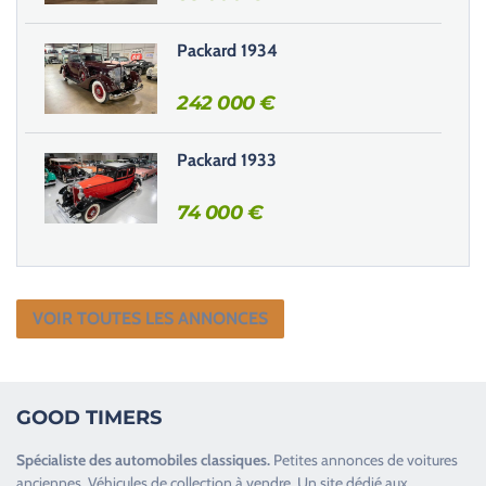
d
e
Packard 1934
.
242 000
€
Packard 1933
74 000
€
VOIR TOUTES LES ANNONCES
GOOD TIMERS
Spécialiste des
automobiles classiques
.
Petites annonces de
voitures
anciennes
.
Véhicules de collection
à vendre. Un site dédié aux