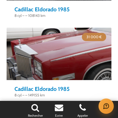
Cadillac Eldorado 1985
8 cyl – – 108143 km
31 000 €
Cadillac Eldorado 1985
8 cyl – – 149155 km
×
VOS DERNIÈRES ANNONCES VUES
Rechercher
Ecrire
Appeler
69 000 €