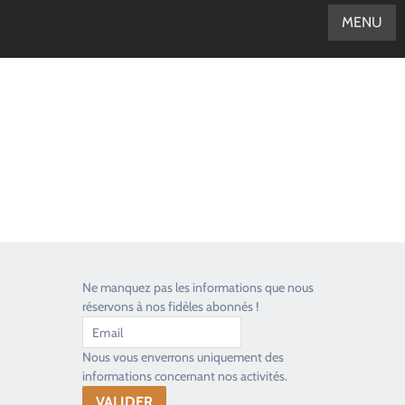
MENU
Ne manquez pas les informations que nous
réservons à nos fidèles abonnés !
Nous vous enverrons uniquement des
Good Timers Assistance
informations concernant nos activités.
Toujours heureux d'aider les passionnés