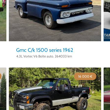
Gmc C/k 1500 series 1962
4.3L Vortec V6 Boîte auto. 264033 km
16 000 €