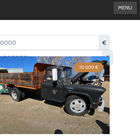
MENU
€
€
10 000 €