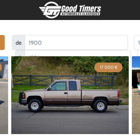
de
à
17 000 €