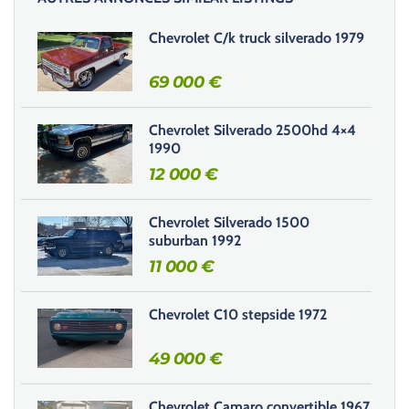
s
s
Chevrolet C/k truck silverado 1979
e
r
69 000
€
c
e
Chevrolet Silverado 2500hd 4×4
c
1990
h
12 000
€
a
m
Chevrolet Silverado 1500
p
suburban 1992
v
11 000
€
i
d
e
Chevrolet C10 stepside 1972
.
49 000
€
Chevrolet Camaro convertible 1967