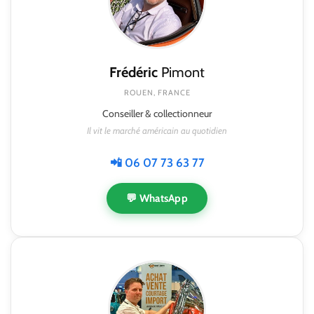
Frédéric
Pimont
ROUEN, FRANCE
Conseiller & collectionneur
Il vit le marché américain au quotidien
📲 06 07 73 63 77
💬 WhatsApp