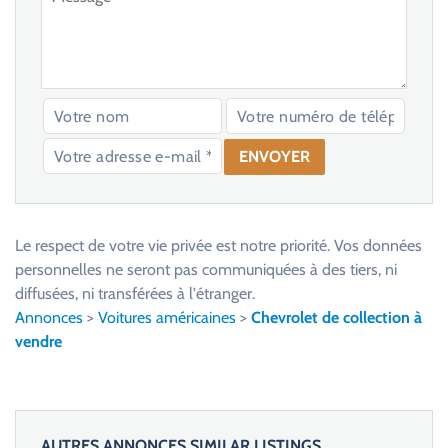
V
e
u
Le respect de votre vie privée est notre priorité. Vos données
i
personnelles ne seront pas communiquées à des tiers, ni
l
diffusées, ni transférées à l'étranger.
l
Annonces
>
Voitures américaines
>
Chevrolet de collection à
e
vendre
z
l
a
i
AUTRES ANNONCES SIMILAR LISTINGS