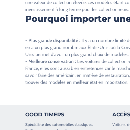
une valeur de collection élevée, ces modèles étant c
s
investissement à long terme pour les collectionneurs.
e
Pourquoi importer une
r
c
e
-
Plus grande disponibilité :
Il y a un nombre limité d
c
en a un plus grand nombre aux États-Unis, où la Corv
h
Unis permet d'avoir un plus grand choix de modèles.
a
-
Meilleure conservation :
Les voitures de collection
m
France, elles sont aussi bien entretenues car le march
p
savoir faire des américain, en matière de restauiration
v
trouver des modèles en meilleur état en importation.
i
d
e
.
GOOD TIMERS
ACCÈS
Spécialiste des
automobiles classiques
.
Voitures d