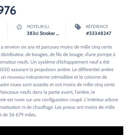
976
MOTEUR (L)
RÉFÉRENCE
383ci Stroker V8
#33348247
y a environ six ans et parcouru moins de mille cinq cents
 distributeur, de bougies, de fils de bougie, d’une pompe à
lternateur neufs. Un système d’échappement neuf a été
50 assurant la propulsion arrière. Le différentiel arrière
lise un nouveau mécanisme crémaillère et le colonne de
quatre roues sont assistés et ont moins de mille cinq cents
faisceaux neufs dans la partie avant, l’arrière, le
ie est noire sur une configuration coupé. L’intérieur arbore
limatisation ni de chauffage. Les pneus ont moins de mille
st de 56 679 miles.