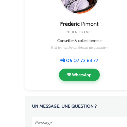
Frédéric
Pimont
ROUEN, FRANCE
Conseiller & collectionneur
Il vit le marché américain au quotidien
📲 06 07 73 63 77
💬 WhatsApp
UN MESSAGE, UNE QUESTION ?