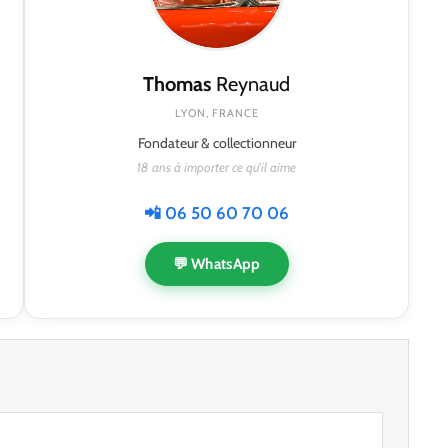
Thomas
Reynaud
LYON, FRANCE
Fondateur & collectionneur
18 ans à importer ce qu'il aime
📲 06 50 60 70 06
💬 WhatsApp