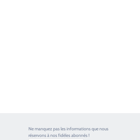
Good Timers Assistance
Toujours heureux d'aider les passionnés
Ne manquez pas les informations que nous
réservons à nos fidèles abonnés !