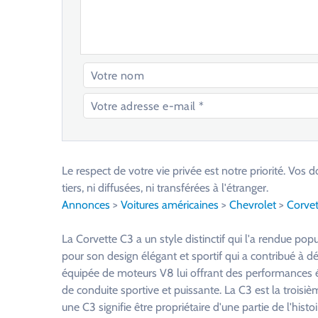
V
e
u
Le respect de votre vie privée est notre priorité. V
i
tiers, ni diffusées, ni transférées à l'étranger.
l
Annonces
>
Voitures américaines
>
Chevrolet
>
Corvet
l
e
La Corvette C3 a un style distinctif qui l'a rendue po
z
pour son design élégant et sportif qui a contribué à dé
l
équipée de moteurs V8 lui offrant des performances é
a
de conduite sportive et puissante. La C3 est la trois
i
une C3 signifie être propriétaire d'une partie de l'his
s