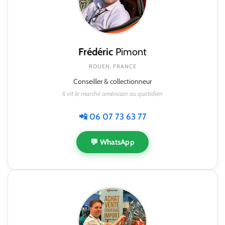
Frédéric
Pimont
ROUEN, FRANCE
Conseiller & collectionneur
Il vit le marché américain au quotidien
📲 06 07 73 63 77
💬 WhatsApp