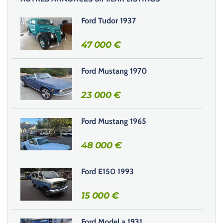
s
s
Ford Tudor 1937
e
r
47 000
€
c
e
Ford Mustang 1970
c
h
23 000
€
a
m
Ford Mustang 1965
p
v
48 000
€
i
d
e
Ford E150 1993
.
15 000
€
Ford Model a 1931