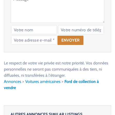
V
e
u
Le respect de votre vie privée est notre priorité. Vos données
i
personnelles ne seront pas communiquées à des tiers, ni
l
diffusées, ni transférées à l'étranger.
l
Annonces
>
Voitures américaines
>
Ford de collection à
e
vendre
z
l
a
i
AUTRES ANNONCES SIMILAR LISTINGS