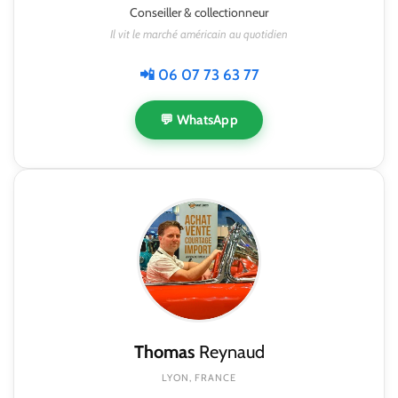
Conseiller & collectionneur
Il vit le marché américain au quotidien
📲 06 07 73 63 77
💬 WhatsApp
Thomas
Reynaud
LYON, FRANCE