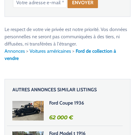
V
e
u
Le respect de votre vie privée est notre priorité. Vos données
i
personnelles ne seront pas communiquées à des tiers, ni
l
diffusées, ni transférées à l'étranger.
l
Annonces
>
Voitures américaines
>
Ford de collection à
e
vendre
z
l
a
i
AUTRES ANNONCES SIMILAR LISTINGS
s
s
Ford Coupe 1936
e
r
62 000
€
c
e
Ford Model t 1916
c