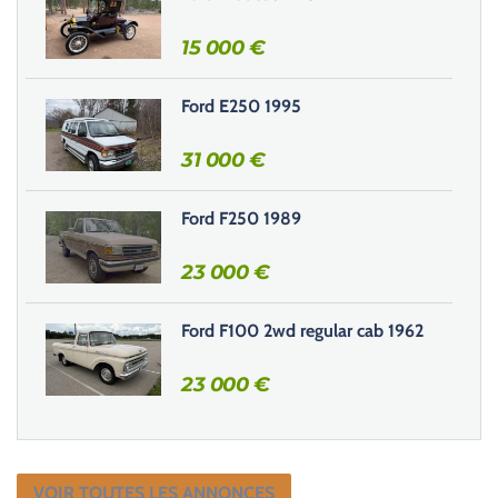
h
15 000
€
a
m
Ford E250 1995
p
v
31 000
€
i
d
e
Ford F250 1989
.
23 000
€
Ford F100 2wd regular cab 1962
23 000
€
VOIR TOUTES LES ANNONCES