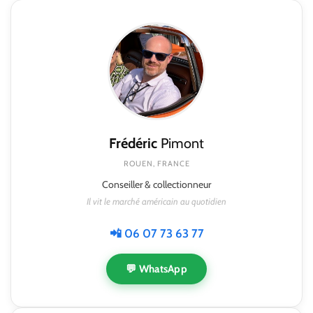
Frédéric
Pimont
ROUEN, FRANCE
Conseiller & collectionneur
Il vit le marché américain au quotidien
📲 06 07 73 63 77
💬 WhatsApp