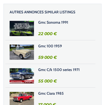
z
l
AUTRES ANNONCES SIMILAR LISTINGS
a
i
Gmc Sonoma 1991
s
s
22 000
€
e
r
Gmc 100 1959
c
e
59 000
€
c
h
Gmc C/k 1500 series 1971
a
m
55 000
€
p
v
i
Gmc Ciara 1985
d
e
17 000
€