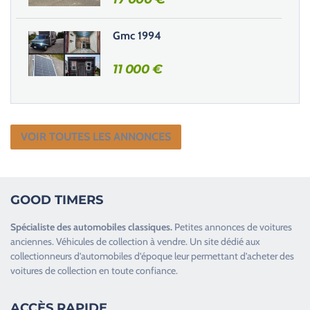
.
Gmc 1994
11 000
€
VOIR TOUTES LES ANNONCES
GOOD TIMERS
Spécialiste des
automobiles classiques
.
Petites annonces de
voitures
anciennes
.
Véhicules de collection
à vendre. Un site dédié aux
collectionneurs d’
automobiles d’époque
leur permettant d’acheter des
voitures de collection en toute confiance.
ACCÈS RAPIDE