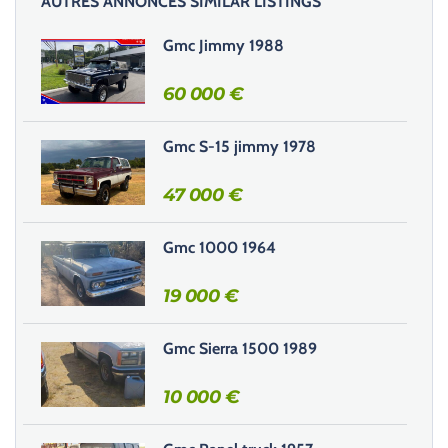
AUTRES ANNONCES SIMILAR LISTINGS
a
i
Gmc Jimmy 1988
s
s
60 000
€
e
r
Gmc S-15 jimmy 1978
c
e
47 000
€
c
h
Gmc 1000 1964
a
m
19 000
€
p
v
i
Gmc Sierra 1500 1989
d
e
10 000
€
.