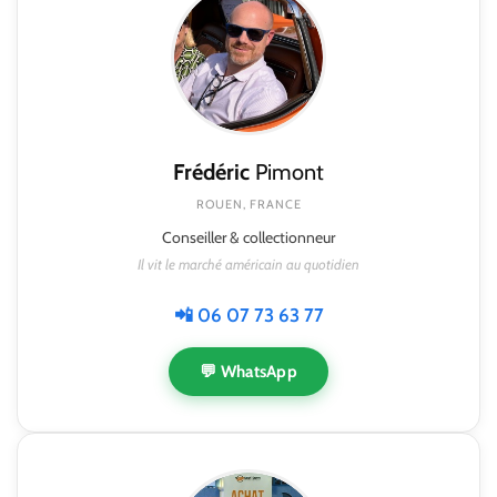
Frédéric
Pimont
ROUEN, FRANCE
Conseiller & collectionneur
Il vit le marché américain au quotidien
📲 06 07 73 63 77
💬 WhatsApp