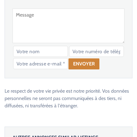
V
e
u
Le respect de votre vie privée est notre priorité. Vos données
i
personnelles ne seront pas communiquées à des tiers, ni
l
diffusées, ni transférées à l'étranger.
l
e
z
l