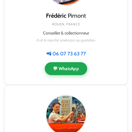
Frédéric
Pimont
ROUEN, FRANCE
Conseiller & collectionneur
Il vit le marché américain au quotidien
📲 06 07 73 63 77
💬 WhatsApp