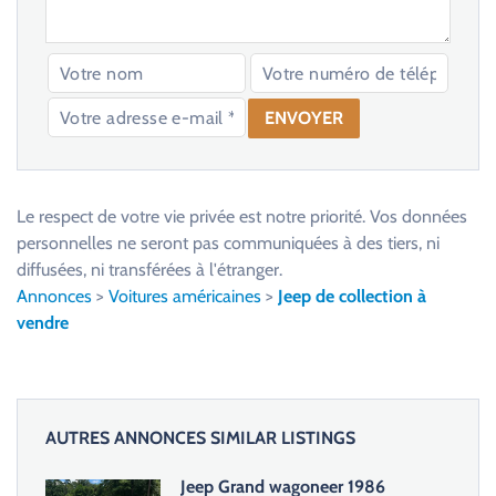
V
e
u
Le respect de votre vie privée est notre priorité. Vos données
i
personnelles ne seront pas communiquées à des tiers, ni
l
diffusées, ni transférées à l'étranger.
l
Annonces
>
Voitures américaines
>
Jeep de collection à
e
vendre
z
l
a
i
AUTRES ANNONCES SIMILAR LISTINGS
s
s
Jeep Grand wagoneer 1986