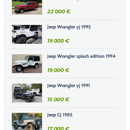
e
r
22 000
€
c
e
Jeep Wrangler yj 1995
c
h
19 000
€
a
m
Jeep Wrangler splash edition 1994
p
v
19 000
€
i
d
e
Jeep Wrangler yj 1991
.
15 000
€
Jeep CJ 1985
17 000
€