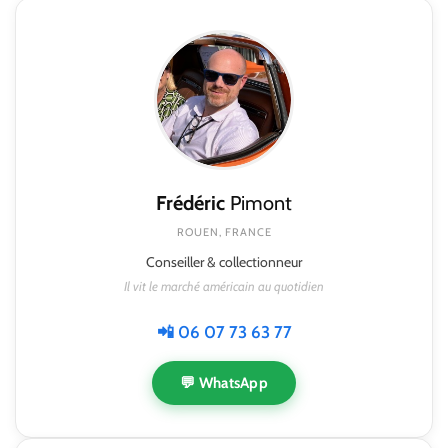
Frédéric
Pimont
ROUEN, FRANCE
Conseiller & collectionneur
Il vit le marché américain au quotidien
📲 06 07 73 63 77
💬 WhatsApp