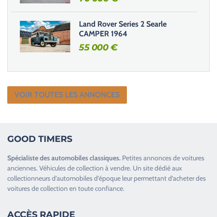
.
Land Rover Series 2 Searle
CAMPER 1964
55 000
€
VOIR TOUTES LES ANNONCES
GOOD TIMERS
Spécialiste des
automobiles classiques
.
Petites annonces de
voitures
anciennes
.
Véhicules de collection
à vendre. Un site dédié aux
collectionneurs d’
automobiles d’époque
leur permettant d’acheter des
voitures de collection en toute confiance.
ACCÈS RAPIDE