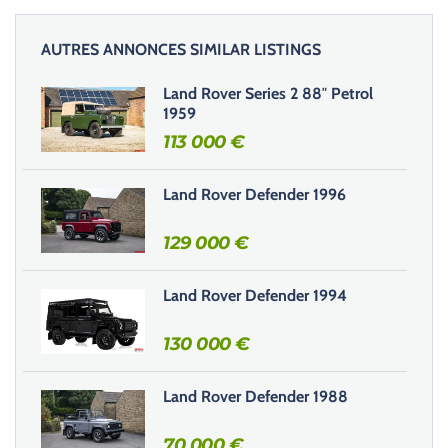
z
l
AUTRES ANNONCES SIMILAR LISTINGS
a
i
Land Rover Series 2 88″ Petrol
s
1959
s
113 000
€
e
r
Land Rover Defender 1996
c
e
129 000
€
c
h
Land Rover Defender 1994
a
m
130 000
€
p
v
i
Land Rover Defender 1988
d
e
70 000
€