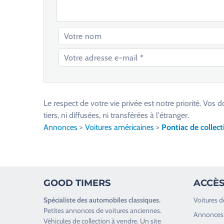
V
e
u
Le respect de votre vie privée est notre priorité. V
i
tiers, ni diffusées, ni transférées à l'étranger.
l
Annonces
>
Voitures américaines
>
Pontiac de collect
l
e
z
l
GOOD TIMERS
ACCÈS
a
i
Spécialiste des
automobiles classiques
.
Voitures d
s
Petites annonces de
voitures anciennes
.
Annonces 
s
Véhicules de collection
à vendre. Un site