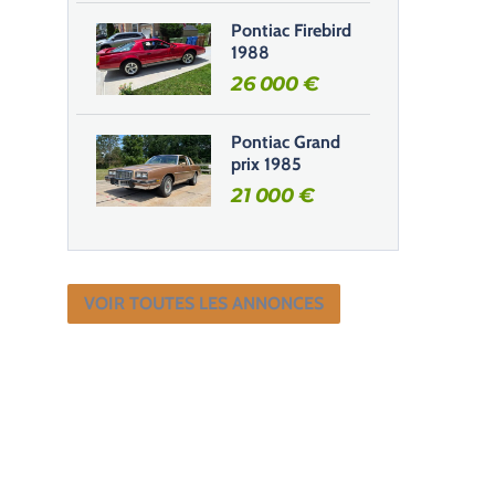
Pontiac Firebird
1988
26 000
€
Pontiac Grand
prix 1985
21 000
€
VOIR TOUTES LES ANNONCES