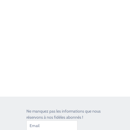
Good Timers Assistance
Toujours heureux d'aider les passionnés
Ne manquez pas les informations que nous
réservons à nos fidèles abonnés !