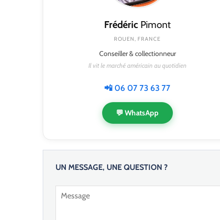
Frédéric
Pimont
ROUEN, FRANCE
Conseiller & collectionneur
Il vit le marché américain au quotidien
📲 06 07 73 63 77
💬 WhatsApp
UN MESSAGE, UNE QUESTION ?