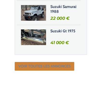
Suzuki Samurai
1988
22 000
€
Suzuki Gt 1975
41 000
€
VOIR TOUTES LES ANNONCES