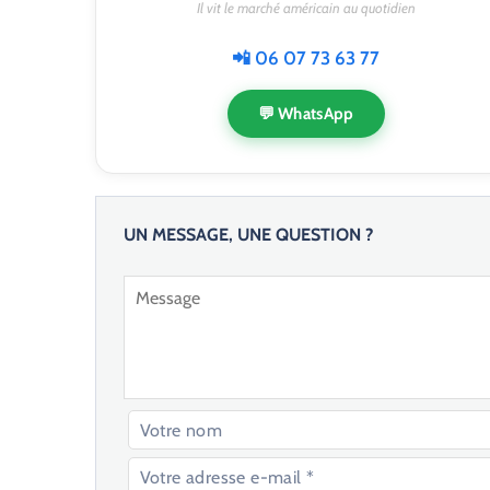
Il vit le marché américain au quotidien
📲 06 07 73 63 77
💬 WhatsApp
UN MESSAGE, UNE QUESTION ?