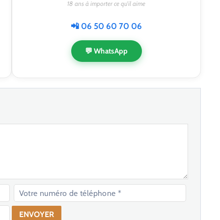
18 ans à importer ce qu'il aime
📲 06 50 60 70 06
💬 WhatsApp