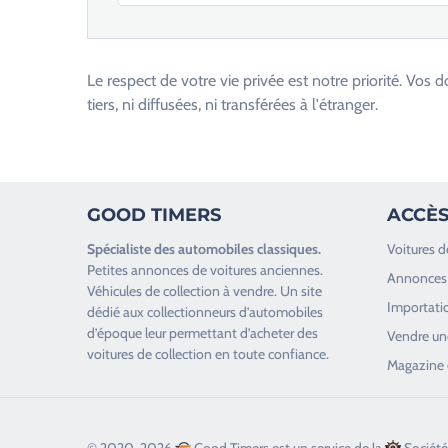
V
e
u
Le respect de votre vie privée est notre priorité. V
i
tiers, ni diffusées, ni transférées à l'étranger.
l
l
e
z
GOOD TIMERS
ACCÈS
l
a
Spécialiste des
automobiles classiques
.
Voitures d
i
Petites annonces de
voitures anciennes
.
Annonces 
s
Véhicules de collection
à vendre. Un site
Importatio
s
dédié aux collectionneurs d’
automobiles
d’époque
leur permettant d’acheter des
e
Vendre une
voitures de collection en toute confiance.
r
Magazine 
c
e
c