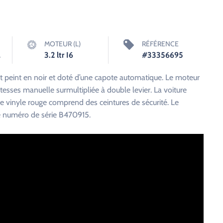
MOTEUR (L)
RÉFÉRENCE
le
3.2 ltr I6
#33356695
 peint en noir et doté d’une capote automatique. Le moteur
 vitesses manuelle surmultipliée à double levier. La voiture
de vinyle rouge comprend des ceintures de sécurité. Le
le numéro de série B470915.