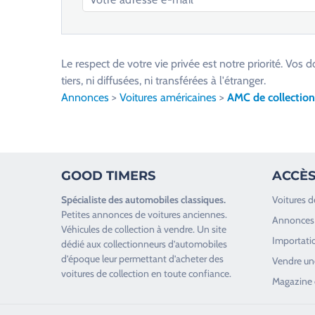
V
e
u
Le respect de votre vie privée est notre priorité. V
i
tiers, ni diffusées, ni transférées à l'étranger.
l
Annonces
>
Voitures américaines
>
AMC de collection
l
e
z
l
GOOD TIMERS
ACCÈS
a
i
Spécialiste des
automobiles classiques
.
Voitures d
s
Petites annonces de
voitures anciennes
.
Annonces 
s
Véhicules de collection
à vendre. Un site
Importatio
e
dédié aux collectionneurs d’
automobiles
d’époque
leur permettant d’acheter des
r
Vendre une
voitures de collection en toute confiance.
c
Magazine 
e
c