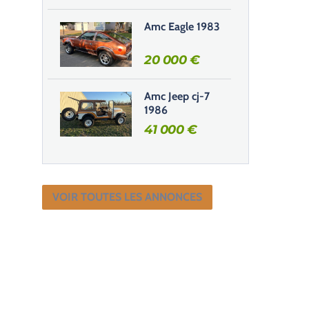
Amc Eagle 1983
20 000
€
Amc Jeep cj-7
1986
41 000
€
VOIR TOUTES LES ANNONCES