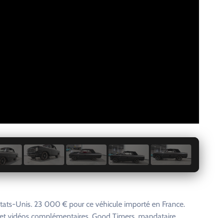
1 / 29
ats-Unis. 23 000 € pour ce véhicule importé en France.
s et vidéos complémentaires. Good Timers, mandataire