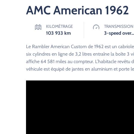
AMC American 1962
KILOMÉTRAGE
TRANSMISSION
103 933
km
3-speed overdrive twin stick Manuel
Le Rambler American Custom de 1962 est un cabriolet
six cylindres en ligne de 3,2 litres entraîne la boîte 3
affiche 64 581 miles au compteur. L’habitacle revêtu 
véhicule est équipé de jantes en aluminium et porte 