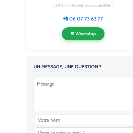
Il vit le marché américain au quotidien
📲 06 07 73 63 77
💬 WhatsApp
UN MESSAGE, UNE QUESTION ?