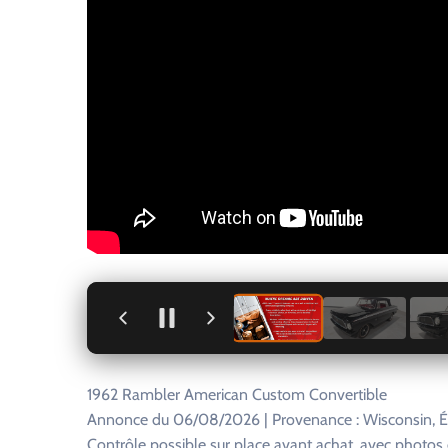
+
1962 Rambler American Custom Convertible
Annonce du 06/08/2026 | Provenance : Wisconsin, Ét
Contrôle possible sur place avant achat, avec photo