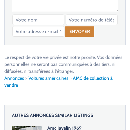
V
e
u
Le respect de votre vie privée est notre priorité. Vos données
i
personnelles ne seront pas communiquées à des tiers, ni
l
diffusées, ni transférées à l'étranger.
l
Annonces
>
Voitures américaines
>
AMC de collection à
e
vendre
z
l
a
i
AUTRES ANNONCES SIMILAR LISTINGS
s
s
Amc Javelin 1969