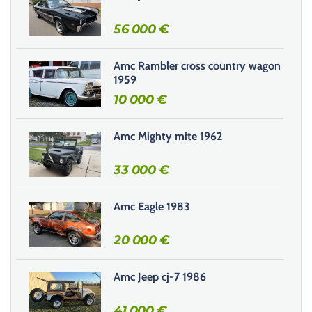
e
r
56 000
€
c
e
Amc Rambler cross country wagon
c
1959
h
10 000
€
a
m
Amc Mighty mite 1962
p
v
33 000
€
i
d
e
Amc Eagle 1983
.
20 000
€
Amc Jeep cj-7 1986
41 000
€