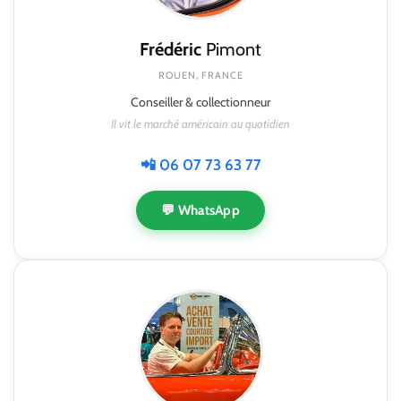
Frédéric
Pimont
ROUEN, FRANCE
Conseiller & collectionneur
Il vit le marché américain au quotidien
📲 06 07 73 63 77
💬 WhatsApp