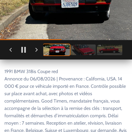
1991 BMW 318is Coupe red
Annonce du 06/08/2026 | Provenance : California, USA. 14
000 € pour ce véhicule importé en France. Contrôle possible
sur place avant achat, avec photos et vidéos
complémentaires. Good Timers, mandataire français, vous
accompagne de la sélection à la remise des clés : transport,
formalités et démarches d’immatriculation compris. Délai
moyen : 7 semaines. Reception en atelier, révision, livraison
en France, Belgique, Suisse et Luxembourg, sur demande. Avis