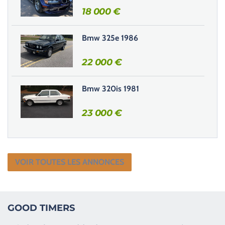
18 000
€
p
v
i
Bmw 325e 1986
d
e
22 000
€
.
Bmw 320is 1981
23 000
€
VOIR TOUTES LES ANNONCES
GOOD TIMERS