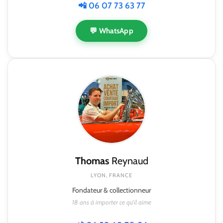
📲 06 07 73 63 77
💬 WhatsApp
Thomas
Reynaud
LYON, FRANCE
Fondateur & collectionneur
18 ans à importer ce qu'il aime