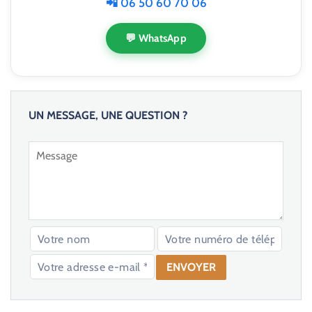
📲 06 50 60 70 06
💬 WhatsApp
UN MESSAGE, UNE QUESTION ?
V
e