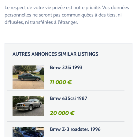
u
Le respect de votre vie privée est notre priorité. Vos données
i
personnelles ne seront pas communiquées à des tiers, ni
l
diffusées, ni transférées à l'étranger.
l
e
z
l
AUTRES ANNONCES SIMILAR LISTINGS
a
i
Bmw 325i 1993
s
s
11 000
€
e
r
Bmw 635csi 1987
c
e
20 000
€
c
h
Bmw Z-3 roadster. 1996
a
m