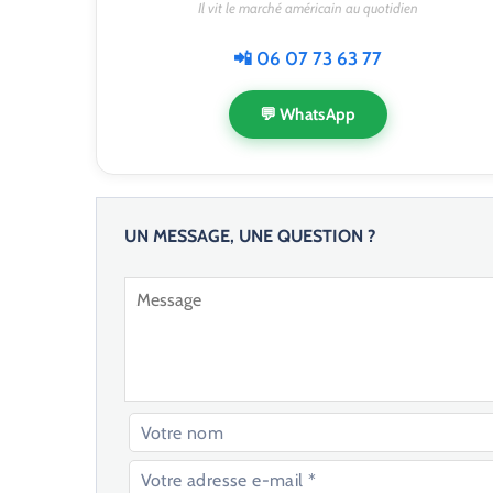
Il vit le marché américain au quotidien
📲 06 07 73 63 77
💬 WhatsApp
UN MESSAGE, UNE QUESTION ?