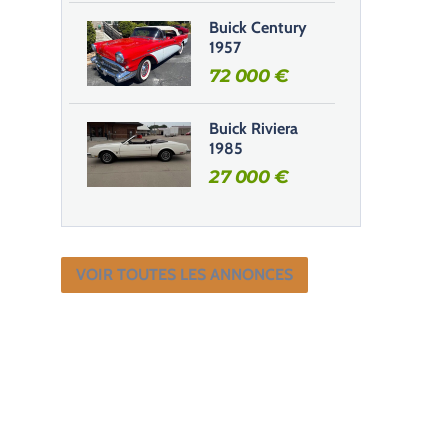
Buick Century
1957
72 000
€
Buick Riviera
1985
27 000
€
VOIR TOUTES LES ANNONCES