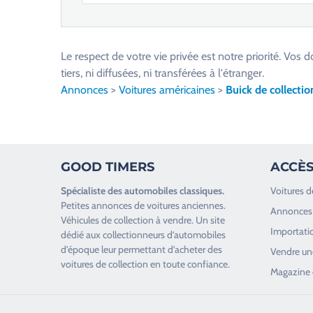
V
e
u
Le respect de votre vie privée est notre priorité. V
i
tiers, ni diffusées, ni transférées à l'étranger.
l
Annonces
>
Voitures américaines
>
Buick de collectio
l
e
z
l
GOOD TIMERS
ACCÈS
a
i
Spécialiste des
automobiles classiques
.
Voitures d
s
Petites annonces de
voitures anciennes
.
Annonces 
s
Véhicules de collection
à vendre. Un site
Importatio
e
dédié aux collectionneurs d’
automobiles
d’époque
leur permettant d’acheter des
r
Vendre une
voitures de collection en toute confiance.
c
Magazine 
e
c