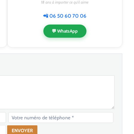
18 ans à importer ce qu'il aime
📲 06 50 60 70 06
💬 WhatsApp