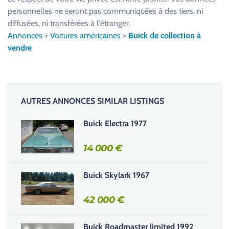
i
personnelles ne seront pas communiquées à des tiers, ni
l
diffusées, ni transférées à l'étranger.
l
Annonces
>
Voitures américaines
>
Buick de collection à
e
vendre
z
l
a
i
AUTRES ANNONCES SIMILAR LISTINGS
s
s
Buick Electra 1977
e
r
14 000
€
c
e
Buick Skylark 1967
c
h
42 000
€
a
m
Buick Roadmaster limited 1992
p