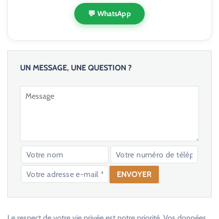
💬 WhatsApp
UN MESSAGE, UNE QUESTION ?
V
e
u
Le respect de votre vie privée est notre priorité. Vos données