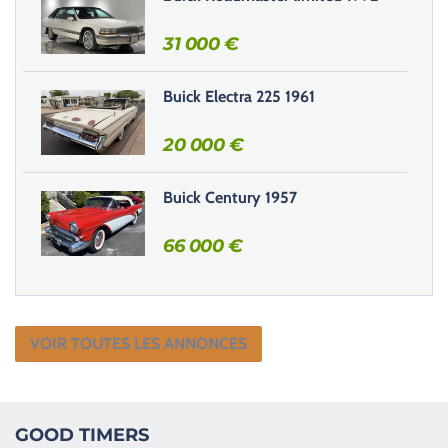
v
31 000
€
i
d
e
Buick Electra 225 1961
.
20 000
€
Buick Century 1957
66 000
€
VOIR TOUTES LES ANNONCES
GOOD TIMERS