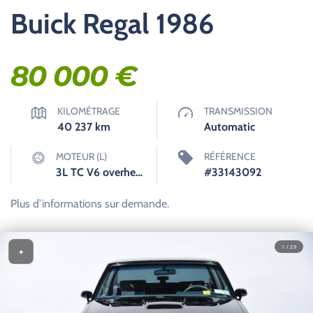
Buick Regal 1986
80 000
€
KILOMÉTRAGE
TRANSMISSION
40 237
km
Automatic
MOTEUR (L)
RÉFÉRENCE
3L TC V6 overhead valves (OHV) 12V
#33143092
Plus d’informations sur demande.
1 / 29
+