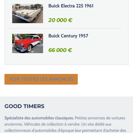
e
Buick Electra 225 1961
.
20 000
€
Buick Century 1957
66 000
€
VOIR TOUTES LES ANNONCES
GOOD TIMERS
Spécialiste des
automobiles classiques
.
Petites annonces de
voitures
anciennes
.
Véhicules de collection
à vendre. Un site dédié aux
collectionneurs d’
automobiles d’époque
leur permettant d’acheter des