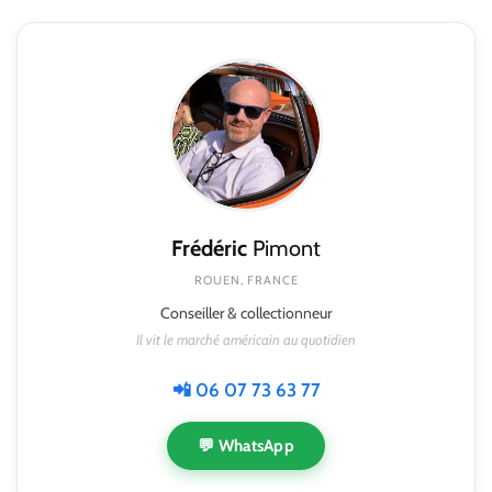
Frédéric
Pimont
ROUEN, FRANCE
Conseiller & collectionneur
Il vit le marché américain au quotidien
📲 06 07 73 63 77
💬 WhatsApp