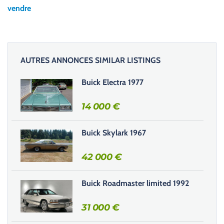
e
vendre
z
l
a
i
AUTRES ANNONCES SIMILAR LISTINGS
s
s
Buick Electra 1977
e
r
14 000
€
c
e
Buick Skylark 1967
c
h
42 000
€
a
m
Buick Roadmaster limited 1992
p
v
31 000
€
i
d