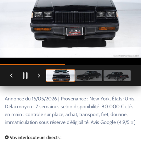
Annonce du 16/05/2026 | Provenance : New York, États-Unis.
Délai moyen : 7 semaines selon disponibilité. 80 000 € clés
en main : contrôle sur place, achat, transport, fret, douane,
immatriculation sous réserve d’éligibilité. Avis Google (4,9/5☆)
✪ Vos interlocuteurs directs :