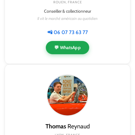
ROUEN, FRANCE
Conseiller & collectionneur
Il vit le marché américain au quotidien
📲 06 07 73 63 77
💬 WhatsApp
Thomas
Reynaud