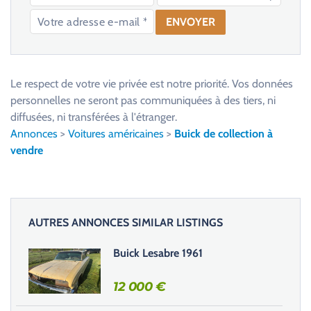
V
e
u
Le respect de votre vie privée est notre priorité. Vos données
i
personnelles ne seront pas communiquées à des tiers, ni
l
diffusées, ni transférées à l'étranger.
l
Annonces
>
Voitures américaines
>
Buick de collection à
e
vendre
z
l
a
i
AUTRES ANNONCES SIMILAR LISTINGS
s
s
Buick Lesabre 1961
e
r
12 000
€
c
e