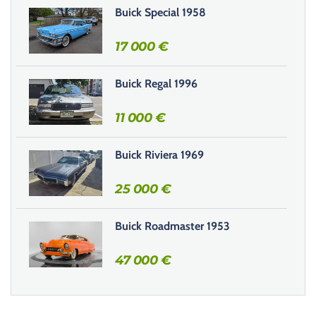
Buick Special 1958
c
h
17 000
€
a
m
Buick Regal 1996
p
v
11 000
€
i
d
e
Buick Riviera 1969
.
25 000
€
Buick Roadmaster 1953
47 000
€