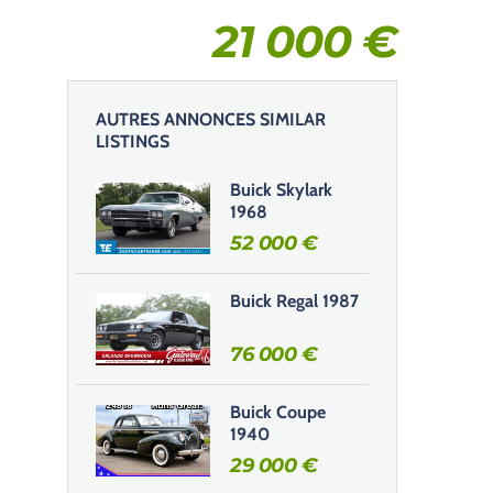
21 000
€
AUTRES ANNONCES SIMILAR
LISTINGS
Buick Skylark
1968
52 000
€
Buick Regal 1987
76 000
€
Buick Coupe
1940
29 000
€