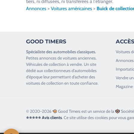
tiers, ni diffusées, ni transférées à l'étranger.
l
Annonces
>
Voitures américaines
>
Buick de collectio
l
e
z
l
GOOD TIMERS
ACCÈS
a
i
Spécialiste des
automobiles classiques
.
Voitures d
s
Petites annonces de
voitures anciennes
.
Annonces 
s
Véhicules de collection
à vendre. Un site
Importatio
e
dédié aux collectionneurs d’
automobiles
d’époque
leur permettant d’acheter des
r
Vendre une
voitures de collection en toute confiance.
c
Magazine 
e
c
h
© 2020-2026
Good Timers est un service de la
Société
a
⭐⭐⭐⭐⭐ Avis clients
. Ce site utilise des cookies pour vous gar
m
p