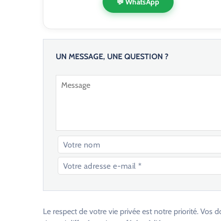
💬 WhatsApp
UN MESSAGE, UNE QUESTION ?
V
e
u
Le respect de votre vie privée est notre priorité. V
i