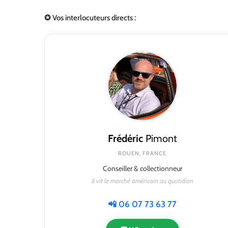
✪ Vos interlocuteurs directs :
Frédéric
Pimont
ROUEN, FRANCE
Conseiller & collectionneur
Il vit le marché américain au quotidien
📲 06 07 73 63 77