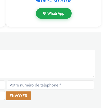
📲 06 50 60 70 06
💬 WhatsApp