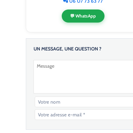
📲 06 07 73 63 77
💬 WhatsApp
UN MESSAGE, UNE QUESTION ?
V
e