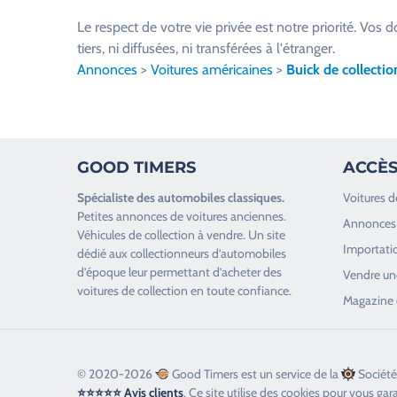
u
Le respect de votre vie privée est notre priorité. V
i
tiers, ni diffusées, ni transférées à l'étranger.
l
Annonces
>
Voitures américaines
>
Buick de collectio
l
e
z
l
GOOD TIMERS
ACCÈS
a
i
Spécialiste des
automobiles classiques
.
Voitures d
s
Petites annonces de
voitures anciennes
.
Annonces 
s
Véhicules de collection
à vendre. Un site
Importatio
e
dédié aux collectionneurs d’
automobiles
d’époque
leur permettant d’acheter des
r
Vendre une
voitures de collection en toute confiance.
c
Magazine 
e
c
h
© 2020-2026
Good Timers est un service de la
Société
a
⭐⭐⭐⭐⭐ Avis clients
. Ce site utilise des cookies pour vous gar