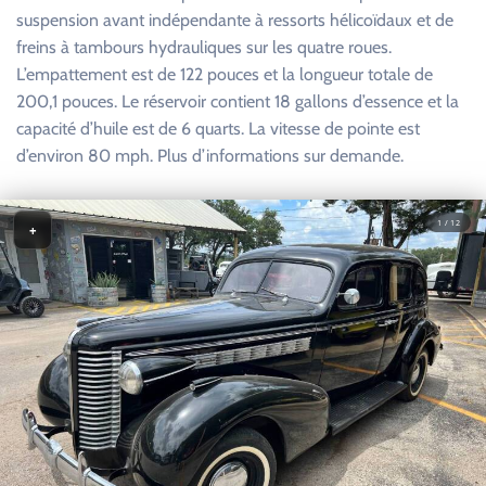
suspension avant indépendante à ressorts hélicoïdaux et de
freins à tambours hydrauliques sur les quatre roues.
L’empattement est de 122 pouces et la longueur totale de
200,1 pouces. Le réservoir contient 18 gallons d’essence et la
capacité d’huile est de 6 quarts. La vitesse de pointe est
d’environ 80 mph. Plus d’informations sur demande.
1 / 12
+