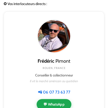
✪ Vos interlocuteurs directs :
Frédéric
Pimont
ROUEN, FRANCE
Conseiller & collectionneur
Il vit le marché américain au quotidien
📲 06 07 73 63 77
💬 WhatsApp