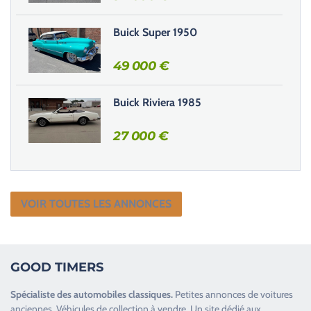
d
e
Buick Super 1950
.
49 000
€
Buick Riviera 1985
27 000
€
VOIR TOUTES LES ANNONCES
GOOD TIMERS
Spécialiste des
automobiles classiques
.
Petites annonces de
voitures
anciennes
.
Véhicules de collection
à vendre. Un site dédié aux