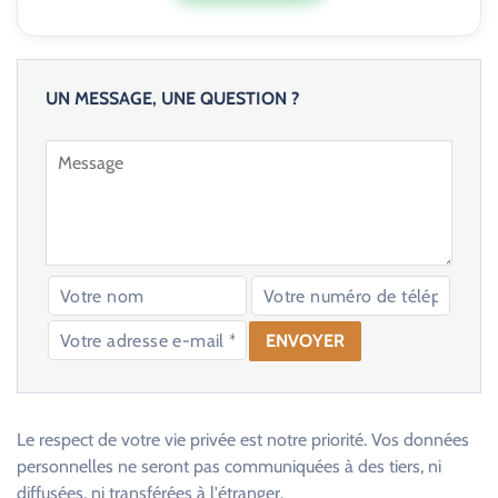
UN MESSAGE, UNE QUESTION ?
V
e
u
Le respect de votre vie privée est notre priorité. Vos données
i
personnelles ne seront pas communiquées à des tiers, ni
l
diffusées, ni transférées à l'étranger.