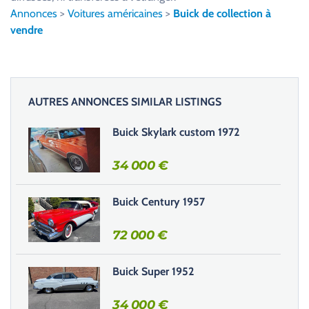
l
Annonces
>
Voitures américaines
>
Buick de collection à
e
vendre
z
l
a
i
AUTRES ANNONCES SIMILAR LISTINGS
s
s
Buick Skylark custom 1972
e
r
34 000
€
c
e
Buick Century 1957
c
h
72 000
€
a
m
Buick Super 1952
p
v
34 000
€
i