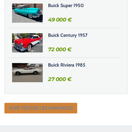
Buick Super 1950
p
v
49 000
€
i
d
e
Buick Century 1957
.
72 000
€
Buick Riviera 1985
27 000
€
VOIR TOUTES LES ANNONCES