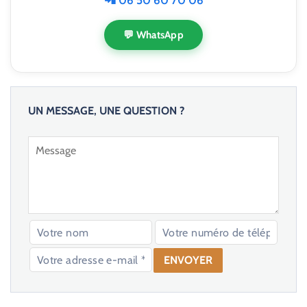
📲 06 50 60 70 06
💬 WhatsApp
UN MESSAGE, UNE QUESTION ?
V
e