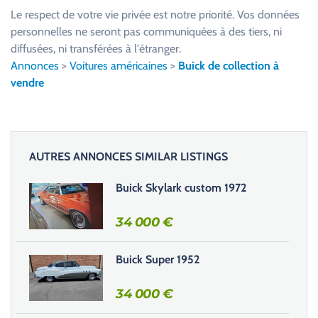
u
Le respect de votre vie privée est notre priorité. Vos données
i
personnelles ne seront pas communiquées à des tiers, ni
l
diffusées, ni transférées à l'étranger.
l
Annonces
>
Voitures américaines
>
Buick de collection à
e
vendre
z
l
a
i
AUTRES ANNONCES SIMILAR LISTINGS
s
s
Buick Skylark custom 1972
e
r
34 000
€
c
e
Buick Super 1952
c
h
34 000
€
a
m