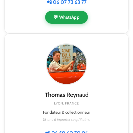
📲 06 07 73 63 77
💬 WhatsApp
Thomas
Reynaud
LYON, FRANCE
Fondateur & collectionneur
18 ans à importer ce qu'il aime