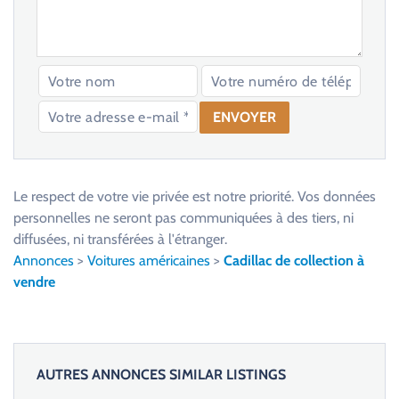
V
e
u
Le respect de votre vie privée est notre priorité. Vos données
i
personnelles ne seront pas communiquées à des tiers, ni
l
diffusées, ni transférées à l'étranger.
l
Annonces
>
Voitures américaines
>
Cadillac de collection à
e
vendre
z
l
a
i
AUTRES ANNONCES SIMILAR LISTINGS
s