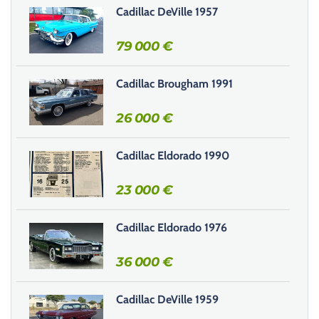
s
Cadillac DeVille 1957
e
r
79 000
€
c
e
Cadillac Brougham 1991
c
h
26 000
€
a
m
Cadillac Eldorado 1990
p
v
23 000
€
i
d
e
Cadillac Eldorado 1976
.
36 000
€
Cadillac DeVille 1959