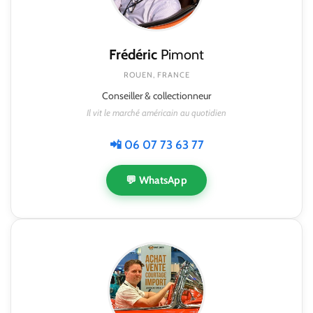
Frédéric
Pimont
ROUEN, FRANCE
Conseiller & collectionneur
Il vit le marché américain au quotidien
📲 06 07 73 63 77
💬 WhatsApp