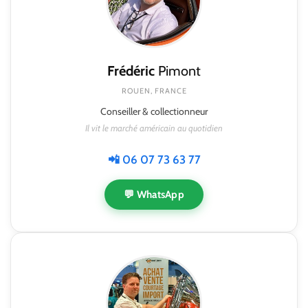
Frédéric
Pimont
ROUEN, FRANCE
Conseiller & collectionneur
Il vit le marché américain au quotidien
📲 06 07 73 63 77
💬 WhatsApp