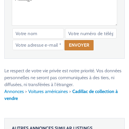
V
e
u
Le respect de votre vie privée est notre priorité. Vos données
i
personnelles ne seront pas communiquées à des tiers, ni
l
diffusées, ni transférées à l'étranger.
l
Annonces
>
Voitures américaines
>
Cadillac de collection à
e
vendre
z
l
a
i
AUTRES ANNONCES SIMILAR LISTINGS