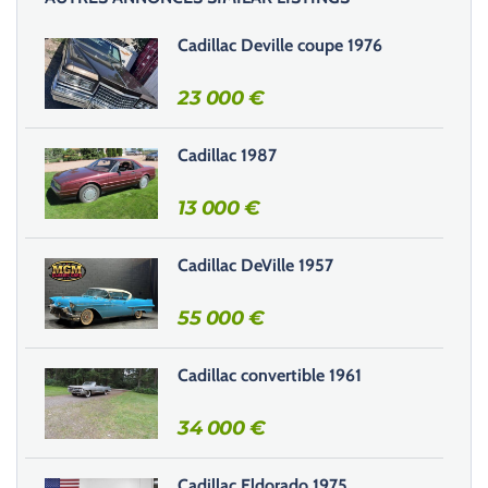
s
s
Cadillac Deville coupe 1976
e
r
23 000
€
c
e
Cadillac 1987
c
h
13 000
€
a
m
Cadillac DeVille 1957
p
v
55 000
€
i
d
e
Cadillac convertible 1961
.
34 000
€
Cadillac Eldorado 1975