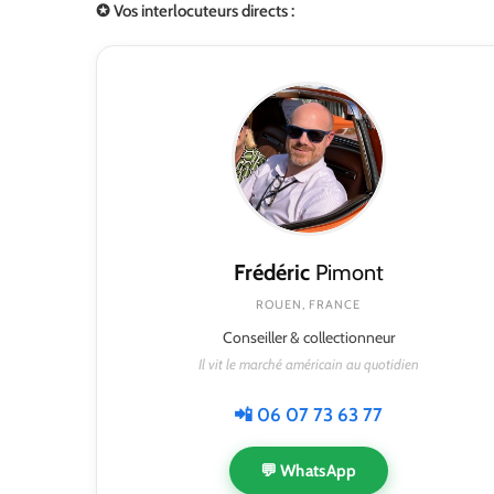
✪ Vos interlocuteurs directs :
Frédéric
Pimont
ROUEN, FRANCE
Conseiller & collectionneur
Il vit le marché américain au quotidien
📲 06 07 73 63 77
💬 WhatsApp