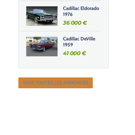
Cadillac Eldorado
1976
36 000
€
Cadillac DeVille
1959
41 000
€
VOIR TOUTES LES ANNONCES