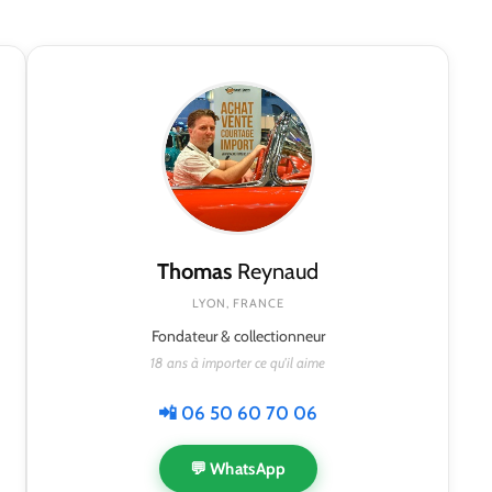
Thomas
Reynaud
LYON, FRANCE
Fondateur & collectionneur
18 ans à importer ce qu'il aime
📲 06 50 60 70 06
💬 WhatsApp