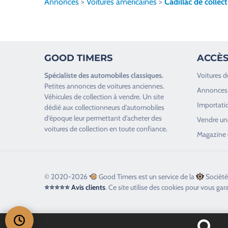
Annonces
>
Voitures américaines
>
Cadillac de collec
l
e
z
l
GOOD TIMERS
ACCÈS
a
i
Spécialiste des
automobiles classiques
.
Voitures d
s
Petites annonces de
voitures anciennes
.
Annonces 
s
Véhicules de collection
à vendre. Un site
Importatio
e
dédié aux collectionneurs d’
automobiles
d’époque
leur permettant d’acheter des
r
Vendre une
voitures de collection en toute confiance.
c
Magazine 
e
c
h
© 2020-2026
Good Timers est un service de la
Société
a
⭐⭐⭐⭐⭐ Avis clients
. Ce site utilise des cookies pour vous gar
m
p
v