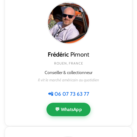
Frédéric
Pimont
ROUEN, FRANCE
Conseiller & collectionneur
Il vit le marché américain au quotidien
📲 06 07 73 63 77
💬 WhatsApp