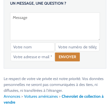
UN MESSAGE, UNE QUESTION ?
V
e
u
Le respect de votre vie privée est notre priorité. Vos données
i
personnelles ne seront pas communiquées à des tiers, ni
l
diffusées, ni transférées à l'étranger.
l
Annonces
>
Voitures américaines
>
Chevrolet de collection à
e
vendre
z