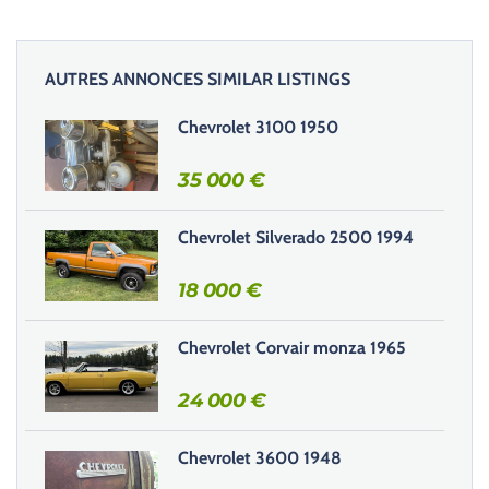
l
a
i
AUTRES ANNONCES SIMILAR LISTINGS
s
s
Chevrolet 3100 1950
e
r
35 000
€
c
e
Chevrolet Silverado 2500 1994
c
h
18 000
€
a
m
Chevrolet Corvair monza 1965
p
v
24 000
€
i
d
e
Chevrolet 3600 1948
.