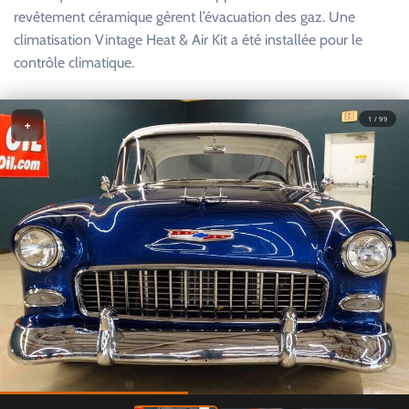
revêtement céramique gèrent l’évacuation des gaz. Une
climatisation Vintage Heat & Air Kit a été installée pour le
contrôle climatique.
1 / 99
+