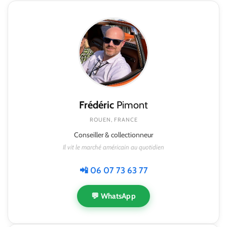
Frédéric
Pimont
ROUEN, FRANCE
Conseiller & collectionneur
Il vit le marché américain au quotidien
📲 06 07 73 63 77
💬 WhatsApp