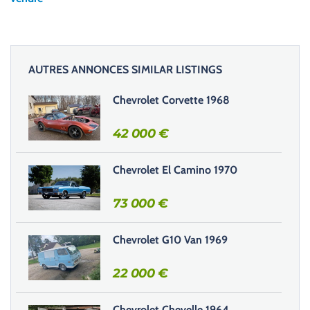
z
l
a
i
AUTRES ANNONCES SIMILAR LISTINGS
s
s
Chevrolet Corvette 1968
e
r
42 000
€
c
e
Chevrolet El Camino 1970
c
h
73 000
€
a
m
Chevrolet G10 Van 1969
p
v
22 000
€
i
d
e
Chevrolet Chevelle 1964