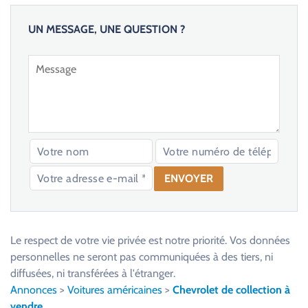
UN MESSAGE, UNE QUESTION ?
V
e
u
Le respect de votre vie privée est notre priorité. Vos données
i
personnelles ne seront pas communiquées à des tiers, ni
l
diffusées, ni transférées à l'étranger.
l
Annonces
>
Voitures américaines
>
Chevrolet de collection à
e
vendre