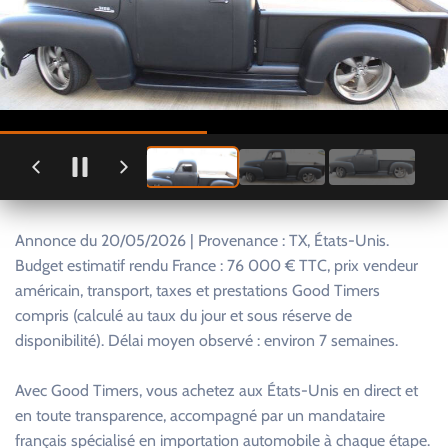
Annonce du 20/05/2026 | Provenance : TX, États-Unis.
Budget estimatif rendu France : 76 000 € TTC, prix vendeur
américain, transport, taxes et prestations Good Timers
compris (calculé au taux du jour et sous réserve de
disponibilité). Délai moyen observé : environ 7 semaines.
Avec Good Timers, vous achetez aux États-Unis en direct et
en toute transparence, accompagné par un mandataire
français spécialisé en importation automobile à chaque étape.