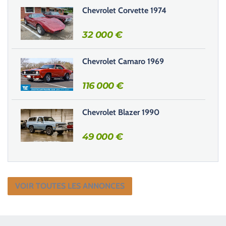
Chevrolet Corvette 1974
p
v
32 000
€
i
d
e
Chevrolet Camaro 1969
.
116 000
€
Chevrolet Blazer 1990
49 000
€
VOIR TOUTES LES ANNONCES