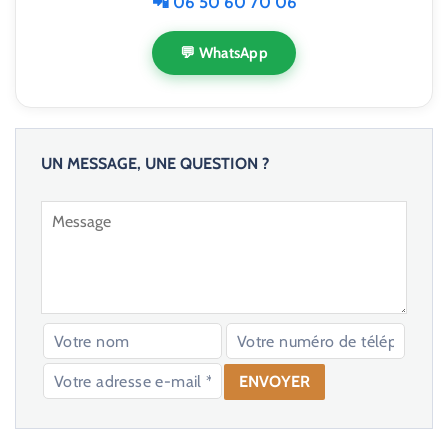
📲 06 50 60 70 06
💬 WhatsApp
UN MESSAGE, UNE QUESTION ?
V
e