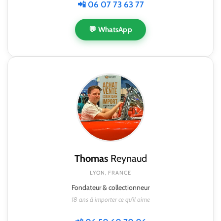
📲 06 07 73 63 77
💬 WhatsApp
Thomas
Reynaud
LYON, FRANCE
Fondateur & collectionneur
18 ans à importer ce qu'il aime