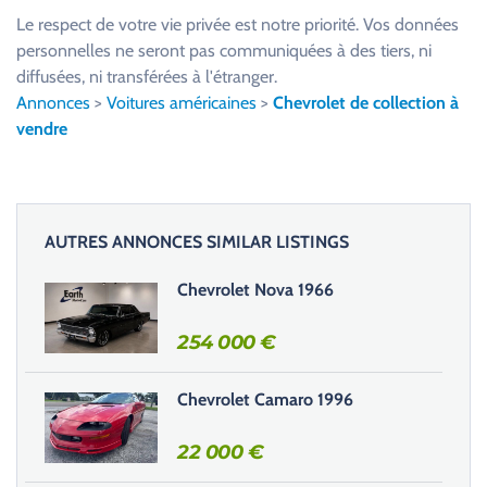
u
Le respect de votre vie privée est notre priorité. Vos données
i
personnelles ne seront pas communiquées à des tiers, ni
l
diffusées, ni transférées à l'étranger.
l
Annonces
>
Voitures américaines
>
Chevrolet de collection à
e
vendre
z
l
a
i
AUTRES ANNONCES SIMILAR LISTINGS
s
s
Chevrolet Nova 1966
e
r
254 000
€
c
e
Chevrolet Camaro 1996
c
h
22 000
€
a
m