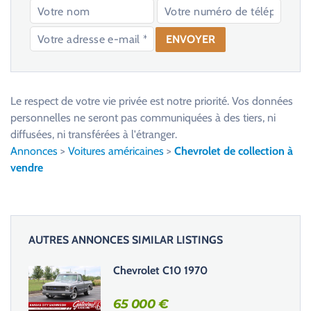
V
e
u
Le respect de votre vie privée est notre priorité. Vos données
i
personnelles ne seront pas communiquées à des tiers, ni
l
diffusées, ni transférées à l'étranger.
l
Annonces
>
Voitures américaines
>
Chevrolet de collection à
e
vendre
z
l
a
i
AUTRES ANNONCES SIMILAR LISTINGS
s
s
Chevrolet C10 1970
e
r
65 000
€
c