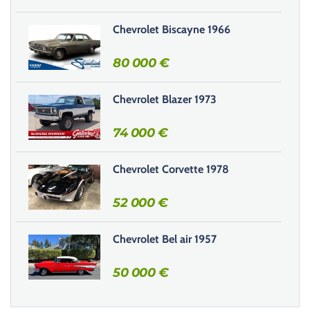
e
Chevrolet Biscayne 1966
c
h
80 000
€
a
m
Chevrolet Blazer 1973
p
v
74 000
€
i
d
e
Chevrolet Corvette 1978
.
52 000
€
Chevrolet Bel air 1957
50 000
€