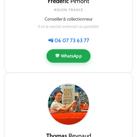
Frédéric
Pimont
ROUEN, FRANCE
Conseiller & collectionneur
Il vit le marché américain au quotidien
📲 06 07 73 63 77
💬 WhatsApp
Thomas
Reynaud