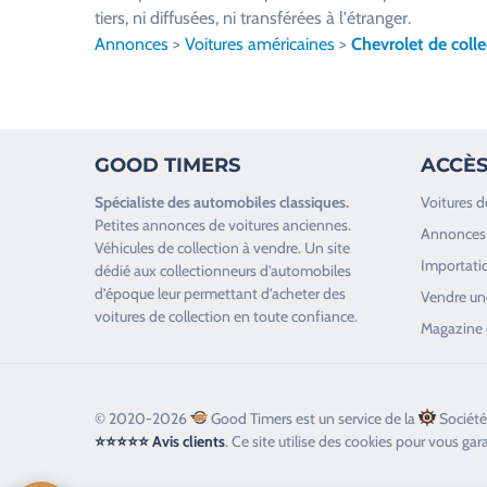
i
tiers, ni diffusées, ni transférées à l'étranger.
l
Annonces
>
Voitures américaines
>
Chevrolet de colle
l
e
z
l
GOOD TIMERS
ACCÈS
a
i
Spécialiste des
automobiles classiques
.
Voitures d
s
Petites annonces de
voitures anciennes
.
Annonces 
s
Véhicules de collection
à vendre. Un site
Importatio
e
dédié aux collectionneurs d’
automobiles
d’époque
leur permettant d’acheter des
r
Vendre une
voitures de collection en toute confiance.
c
Magazine 
e
c
h
© 2020-2026
Good Timers est un service de la
Société
a
⭐⭐⭐⭐⭐ Avis clients
. Ce site utilise des cookies pour vous gar
m
p