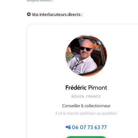
✪ Vos interlocuteurs directs :
Frédéric
Pimont
ROUEN, FRANCE
Conseiller & collectionneur
Il vit le marché américain au quotidien
📲 06 07 73 63 77