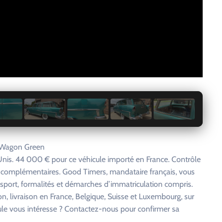
1 / 29
 Wagon Green
-Unis. 44 000 € pour ce véhicule importé en France. Contrôle
s complémentaires. Good Timers, mandataire français, vous
nsport, formalités et démarches d’immatriculation compris.
on, livraison en France, Belgique, Suisse et Luxembourg, sur
cule vous intéresse ? Contactez-nous pour confirmer sa