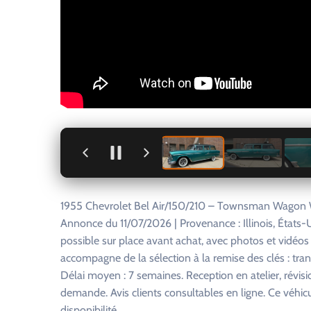
+
1955 Chevrolet Bel Air/150/210 – Townsman Wagon
Annonce du 11/07/2026 | Provenance : Illinois, États
possible sur place avant achat, avec photos et vidéo
accompagne de la sélection à la remise des clés : tra
Délai moyen : 7 semaines. Reception en atelier, révisi
demande. Avis clients consultables en ligne. Ce véhi
disponibilité.