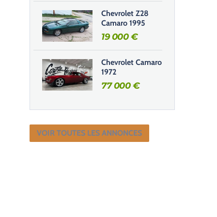
Chevrolet Z28
Camaro 1995
19 000
€
Chevrolet Camaro
1972
77 000
€
VOIR TOUTES LES ANNONCES