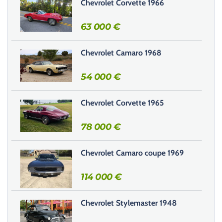
Chevrolet Corvette 1966
e
r
63 000
€
c
e
Chevrolet Camaro 1968
c
h
54 000
€
a
m
Chevrolet Corvette 1965
p
v
78 000
€
i
d
e
Chevrolet Camaro coupe 1969
.
114 000
€
Chevrolet Stylemaster 1948