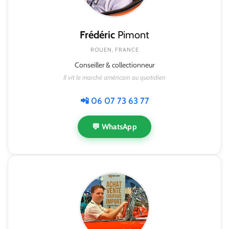
Frédéric
Pimont
ROUEN, FRANCE
Conseiller & collectionneur
Il vit le marché américain au quotidien
📲 06 07 73 63 77
💬 WhatsApp