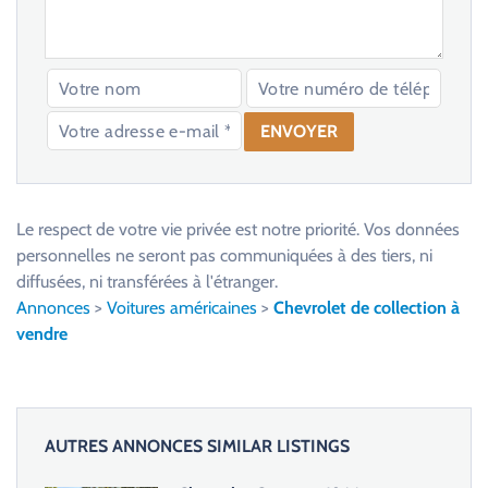
V
e
u
Le respect de votre vie privée est notre priorité. Vos données
i
personnelles ne seront pas communiquées à des tiers, ni
l
diffusées, ni transférées à l'étranger.
l
Annonces
>
Voitures américaines
>
Chevrolet de collection à
e
vendre
z
l
a
i
AUTRES ANNONCES SIMILAR LISTINGS
s
s