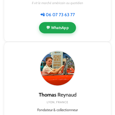
Il vit le marché américain au quotidien
📲 06 07 73 63 77
💬 WhatsApp
Thomas
Reynaud
LYON, FRANCE
Fondateur & collectionneur