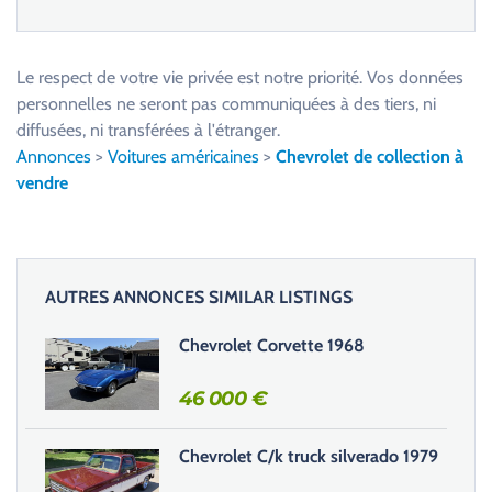
V
e
u
Le respect de votre vie privée est notre priorité. Vos données
i
personnelles ne seront pas communiquées à des tiers, ni
l
diffusées, ni transférées à l'étranger.
l
Annonces
>
Voitures américaines
>
Chevrolet de collection à
e
vendre
z
l
a
i
AUTRES ANNONCES SIMILAR LISTINGS
s
s
Chevrolet Corvette 1968
e
r
46 000
€
c
e
Chevrolet C/k truck silverado 1979
c
h