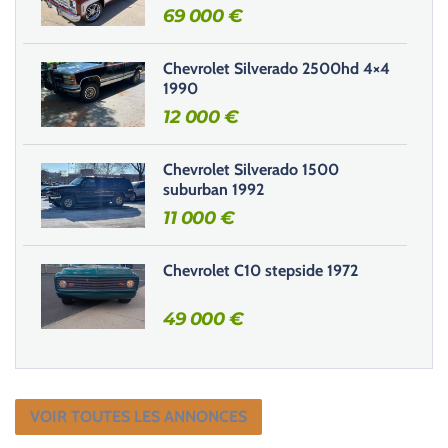
69 000
€
a
m
Chevrolet Silverado 2500hd 4×4
p
1990
v
12 000
€
i
d
e
Chevrolet Silverado 1500
.
suburban 1992
11 000
€
Chevrolet C10 stepside 1972
49 000
€
VOIR TOUTES LES ANNONCES