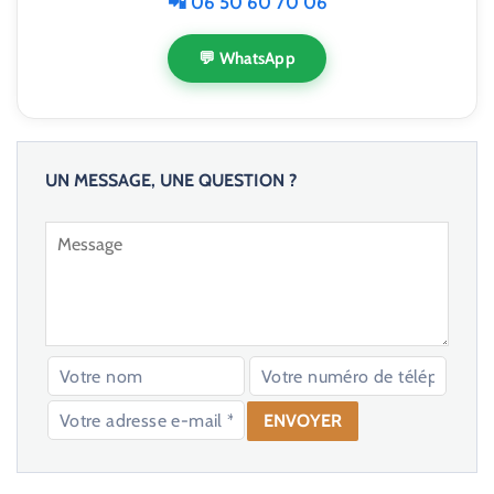
📲 06 50 60 70 06
💬 WhatsApp
UN MESSAGE, UNE QUESTION ?
V
e