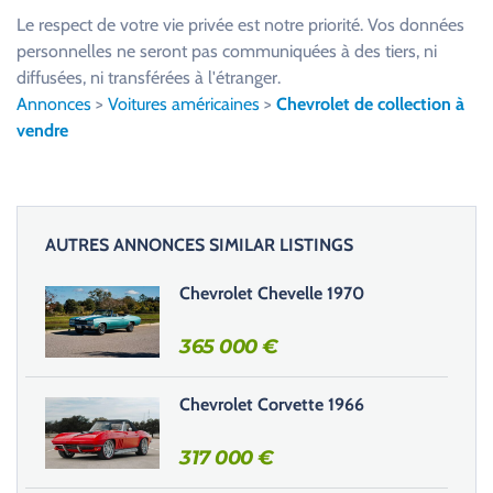
u
Le respect de votre vie privée est notre priorité. Vos données
i
personnelles ne seront pas communiquées à des tiers, ni
l
diffusées, ni transférées à l'étranger.
l
Annonces
>
Voitures américaines
>
Chevrolet de collection à
e
vendre
z
l
a
i
AUTRES ANNONCES SIMILAR LISTINGS
s
s
Chevrolet Chevelle 1970
e
r
365 000
€
c
e
Chevrolet Corvette 1966
c
h
317 000
€
a
m