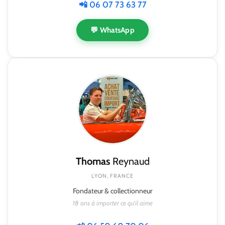
📲 06 07 73 63 77
💬 WhatsApp
Thomas
Reynaud
LYON, FRANCE
Fondateur & collectionneur
18 ans à importer ce qu'il aime