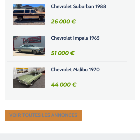
Chevrolet Suburban 1988
p
v
26 000
€
i
d
e
Chevrolet Impala 1965
.
51 000
€
Chevrolet Malibu 1970
44 000
€
VOIR TOUTES LES ANNONCES