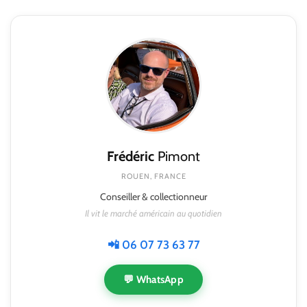
Frédéric
Pimont
ROUEN, FRANCE
Conseiller & collectionneur
Il vit le marché américain au quotidien
📲 06 07 73 63 77
💬 WhatsApp