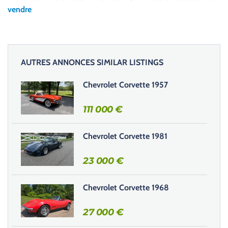
e
vendre
z
l
a
i
AUTRES ANNONCES SIMILAR LISTINGS
s
s
Chevrolet Corvette 1957
e
r
111 000
€
c
e
Chevrolet Corvette 1981
c
h
23 000
€
a
m
Chevrolet Corvette 1968
p
v
27 000
€
i
d