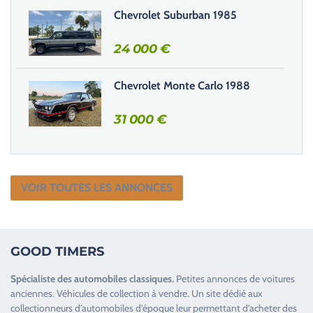
e
Chevrolet Suburban 1985
.
24 000
€
Chevrolet Monte Carlo 1988
31 000
€
VOIR TOUTES LES ANNONCES
GOOD TIMERS
Spécialiste des
automobiles classiques
.
Petites annonces de
voitures
anciennes
.
Véhicules de collection
à vendre. Un site dédié aux
collectionneurs d’
automobiles d’époque
leur permettant d’acheter des