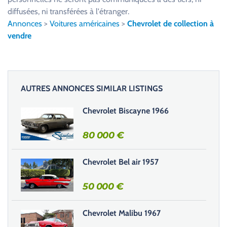
l
diffusées, ni transférées à l'étranger.
l
Annonces
>
Voitures américaines
>
Chevrolet de collection à
e
vendre
z
l
a
i
AUTRES ANNONCES SIMILAR LISTINGS
s
s
Chevrolet Biscayne 1966
e
r
80 000
€
c
e
Chevrolet Bel air 1957
c
h
50 000
€
a
m
Chevrolet Malibu 1967
p
v