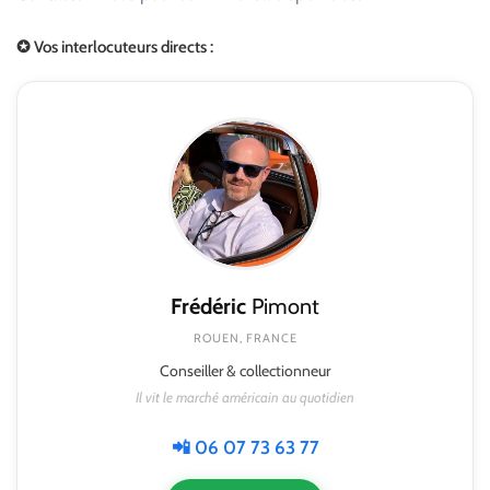
✪ Vos interlocuteurs directs :
Frédéric
Pimont
ROUEN, FRANCE
Conseiller & collectionneur
Il vit le marché américain au quotidien
📲 06 07 73 63 77