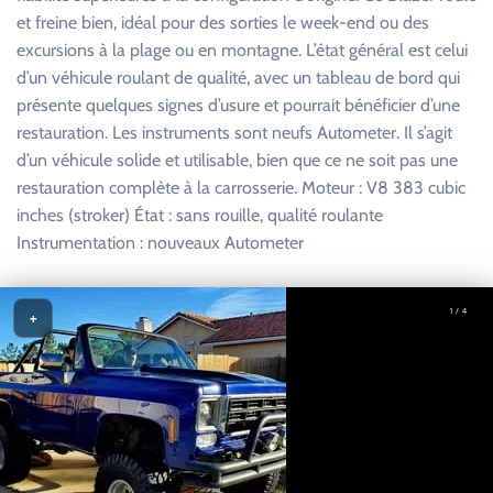
et freine bien, idéal pour des sorties le week-end ou des
excursions à la plage ou en montagne. L’état général est celui
d’un véhicule roulant de qualité, avec un tableau de bord qui
présente quelques signes d’usure et pourrait bénéficier d’une
restauration. Les instruments sont neufs Autometer. Il s’agit
d’un véhicule solide et utilisable, bien que ce ne soit pas une
restauration complète à la carrosserie. Moteur : V8 383 cubic
inches (stroker) État : sans rouille, qualité roulante
Instrumentation : nouveaux Autometer
1 / 4
+