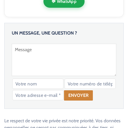
💬 WhatsApp
UN MESSAGE, UNE QUESTION ?
V
e
u
Le respect de votre vie privée est notre priorité. Vos données
i
personnelles ne seront pas communiquées à des tiers, ni