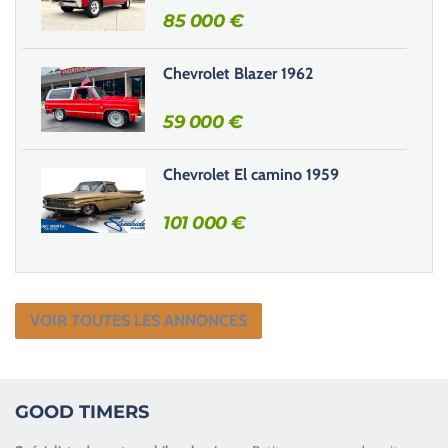
85 000
€
i
d
e
Chevrolet Blazer 1962
.
59 000
€
Chevrolet El camino 1959
101 000
€
VOIR TOUTES LES ANNONCES
GOOD TIMERS