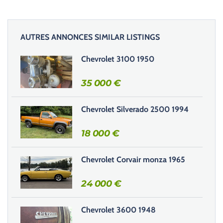
l
a
i
AUTRES ANNONCES SIMILAR LISTINGS
s
s
Chevrolet 3100 1950
e
r
35 000
€
c
e
Chevrolet Silverado 2500 1994
c
h
18 000
€
a
m
Chevrolet Corvair monza 1965
p
v
24 000
€
i
d
e
Chevrolet 3600 1948
.