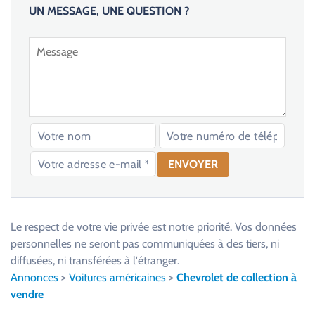
UN MESSAGE, UNE QUESTION ?
V
e
u
Le respect de votre vie privée est notre priorité. Vos données
i
personnelles ne seront pas communiquées à des tiers, ni
l
diffusées, ni transférées à l'étranger.
l
Annonces
>
Voitures américaines
>
Chevrolet de collection à
e
vendre
z