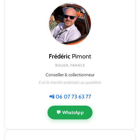
Frédéric
Pimont
ROUEN, FRANCE
Conseiller & collectionneur
Il vit le marché américain au quotidien
📲 06 07 73 63 77
💬 WhatsApp