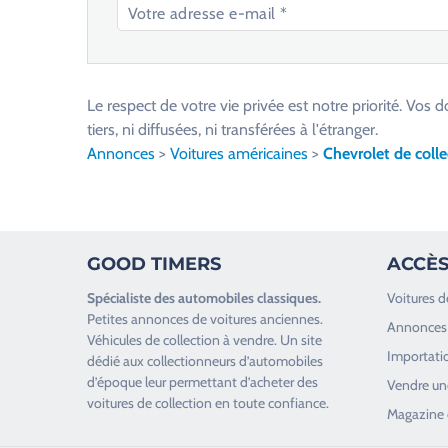
V
e
u
Le respect de votre vie privée est notre priorité. V
i
tiers, ni diffusées, ni transférées à l'étranger.
l
Annonces
>
Voitures américaines
>
Chevrolet de colle
l
e
z
l
GOOD TIMERS
ACCÈS
a
i
Spécialiste des
automobiles classiques
.
Voitures d
s
Petites annonces de
voitures anciennes
.
Annonces 
s
Véhicules de collection
à vendre. Un site
Importatio
e
dédié aux collectionneurs d’
automobiles
d’époque
leur permettant d’acheter des
r
Vendre une
voitures de collection en toute confiance.
c
Magazine 
e