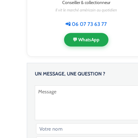
Conseiller & collectionneur
Il vit le marché américain au quotidien
📲 06 07 73 63 77
💬 WhatsApp
UN MESSAGE, UNE QUESTION ?