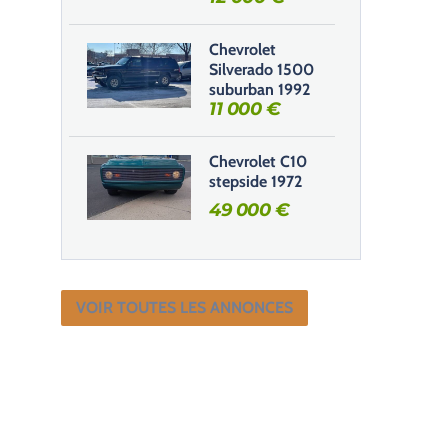
Chevrolet
Silverado 1500
suburban 1992
11 000
€
Chevrolet C10
stepside 1972
49 000
€
VOIR TOUTES LES ANNONCES