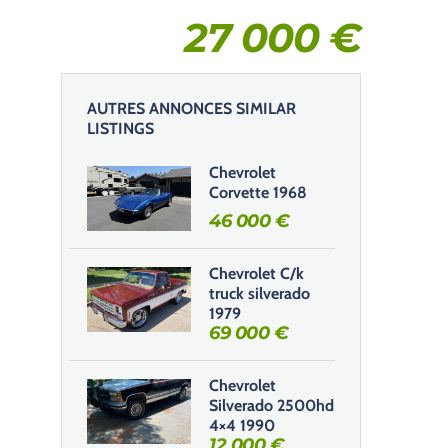
27 000
€
AUTRES ANNONCES SIMILAR
LISTINGS
Chevrolet
Corvette 1968
46 000
€
Chevrolet C/k
truck silverado
1979
69 000
€
Chevrolet
Silverado 2500hd
4×4 1990
12 000
€