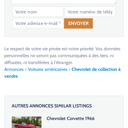
V
e
u
Le respect de votre vie privée est notre priorité. Vos données
i
personnelles ne seront pas communiquées à des tiers, ni
l
diffusées, ni transférées à l'étranger.
l
Annonces
>
Voitures américaines
>
Chevrolet de collection à
e
vendre
z
l
a
i
AUTRES ANNONCES SIMILAR LISTINGS
s
s
Chevrolet Corvette 1966
e