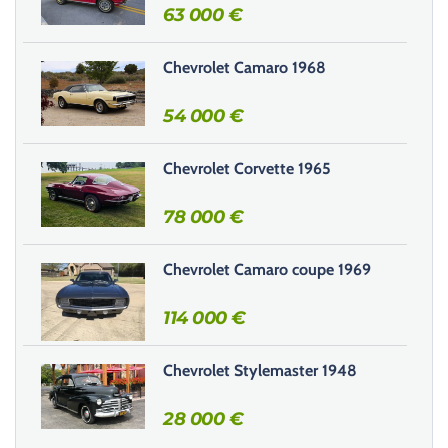
r
63 000
€
c
e
Chevrolet Camaro 1968
c
h
54 000
€
a
m
Chevrolet Corvette 1965
p
v
78 000
€
i
d
e
Chevrolet Camaro coupe 1969
.
114 000
€
Chevrolet Stylemaster 1948
28 000
€