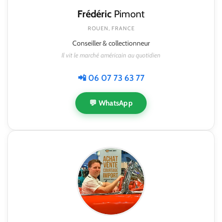
Frédéric
Pimont
ROUEN, FRANCE
Conseiller & collectionneur
Il vit le marché américain au quotidien
📲 06 07 73 63 77
💬 WhatsApp