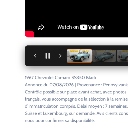
+
1967 Chevrolet Camaro SS350 Black
Annonce du 07/08/2026 | Provenance : Pennsylvania,
Contrôle possible sur place avant achat, avec photo
français, vous accompagne de la sélection à la remise
d’immatriculation compris. Délai moyen : 7 semaines. R
Suisse et Luxembourg, sur demande. Avis clients consu
nous pour confirmer sa disponibilité.