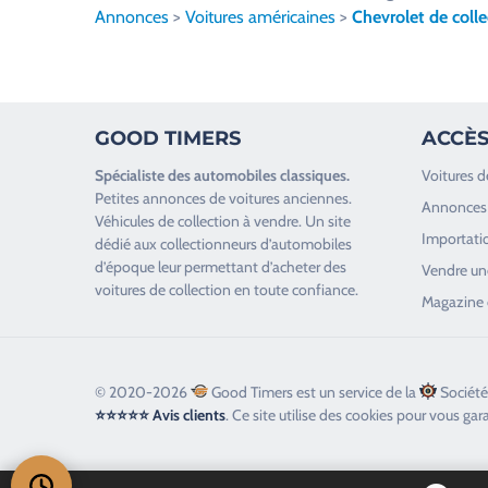
l
Annonces
>
Voitures américaines
>
Chevrolet de colle
l
e
z
l
GOOD TIMERS
ACCÈS
a
i
Spécialiste des
automobiles classiques
.
Voitures d
s
Petites annonces de
voitures anciennes
.
Annonces 
s
Véhicules de collection
à vendre. Un site
Importatio
e
dédié aux collectionneurs d’
automobiles
d’époque
leur permettant d’acheter des
r
Vendre une
voitures de collection en toute confiance.
c
Magazine 
e
c
h
© 2020-2026
Good Timers est un service de la
Société
a
⭐⭐⭐⭐⭐ Avis clients
. Ce site utilise des cookies pour vous gar
m
p
v