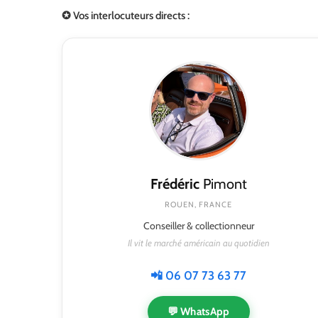
✪ Vos interlocuteurs directs :
Frédéric
Pimont
ROUEN, FRANCE
Conseiller & collectionneur
Il vit le marché américain au quotidien
📲 06 07 73 63 77
💬 WhatsApp