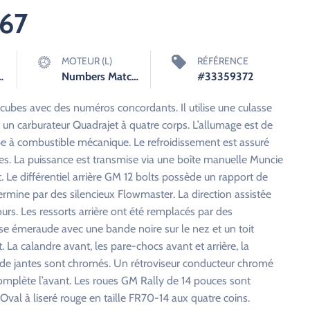
967
MOTEUR (L)
RÉFÉRENCE
peed Manuelle
Numbers Matching 350cid Small Block Chevrolet
#33359372
cubes avec des numéros concordants. Il utilise une culasse
et un carburateur Quadrajet à quatre corps. L’allumage est de
pe à combustible mécanique. Le refroidissement est assuré
ales. La puissance est transmise via une boîte manuelle Muncie
. Le différentiel arrière GM 12 bolts possède un rapport de
rmine par des silencieux Flowmaster. La direction assistée
ours. Les ressorts arrière ont été remplacés par des
oise émeraude avec une bande noire sur le nez et un toit
 La calandre avant, les pare-chocs avant et arrière, la
tes de jantes sont chromés. Un rétroviseur conducteur chromé
 complète l’avant. Les roues GM Rally de 14 pouces sont
al à liseré rouge en taille FR70-14 aux quatre coins.