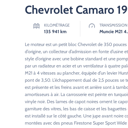
Chevrolet Camaro 1
KILOMÉTRAGE
TRANSMISSION
135 941
km
Muncie M21 4-S
Le moteur est un petit bloc Chevrolet de 350 pouces 
d’origine, un collecteur d’admission en fonte d’usine 
style d’origine avec une bobine standard et une pom
par un radiateur en acier et un ventilateur à quatre p
M21 à 4 vitesses au plancher, équipée d’un levier Hurst
pont de 3,50. L’échappement dual de 2,5 pouces se te
est présente et les freins avant et arrière sont à tamb
amortisseurs à air. La carrosserie est peinte en turqu
vinyle noir. Des lames de capot noires ornent le capot.
garniture des vitres, les bas de caisse et les baguet
est installé sur le côté gauche. Une jupe avant noire
montées avec des pneus Firestone Super Sport Wide Ov