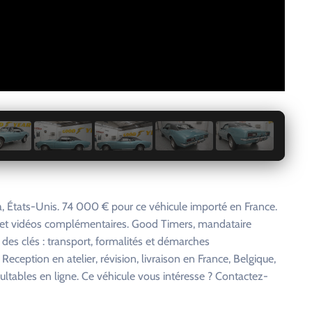
1 / 29
 États-Unis. 74 000 € pour ce véhicule importé en France.
s et vidéos complémentaires. Good Timers, mandataire
 des clés : transport, formalités et démarches
eception en atelier, révision, livraison en France, Belgique,
ltables en ligne. Ce véhicule vous intéresse ? Contactez-