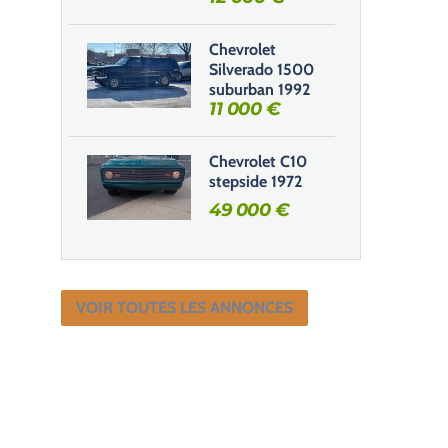
Chevrolet
Silverado 1500
suburban 1992
11 000
€
Chevrolet C10
stepside 1972
49 000
€
VOIR TOUTES LES ANNONCES