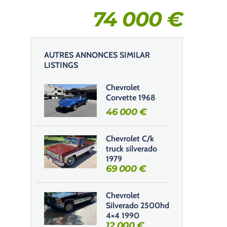
74 000
€
AUTRES ANNONCES SIMILAR
LISTINGS
Chevrolet
Corvette 1968
46 000
€
Chevrolet C/k
truck silverado
1979
69 000
€
Chevrolet
Silverado 2500hd
4×4 1990
12 000
€