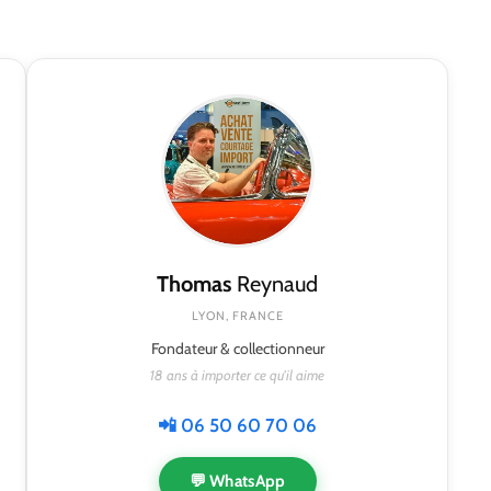
Thomas
Reynaud
LYON, FRANCE
Fondateur & collectionneur
18 ans à importer ce qu'il aime
📲 06 50 60 70 06
💬 WhatsApp