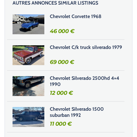
AUTRES ANNONCES SIMILAR LISTINGS
s
s
Chevrolet Corvette 1968
e
r
46 000
€
c
e
Chevrolet C/k truck silverado 1979
c
h
69 000
€
a
m
Chevrolet Silverado 2500hd 4×4
p
1990
v
12 000
€
i
d
e
Chevrolet Silverado 1500
.
suburban 1992
11 000
€