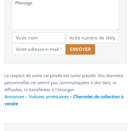
V
e
u
Le respect de votre vie privée est notre priorité. Vos données
i
personnelles ne seront pas communiquées à des tiers, ni
l
diffusées, ni transférées à l'étranger.
l
Annonces
>
Voitures américaines
>
Chevrolet de collection à
e
vendre
z
l
a
i