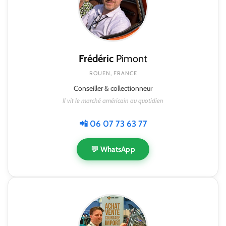
Frédéric
Pimont
ROUEN, FRANCE
Conseiller & collectionneur
Il vit le marché américain au quotidien
📲 06 07 73 63 77
💬 WhatsApp