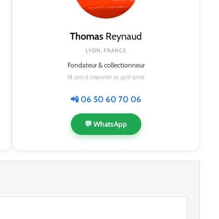
Thomas
Reynaud
LYON, FRANCE
Fondateur & collectionneur
18 ans à importer ce qu'il aime
📲 06 50 60 70 06
💬 WhatsApp