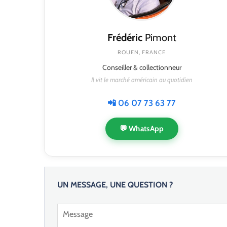
Frédéric
Pimont
ROUEN, FRANCE
Conseiller & collectionneur
Il vit le marché américain au quotidien
📲 06 07 73 63 77
💬 WhatsApp
UN MESSAGE, UNE QUESTION ?