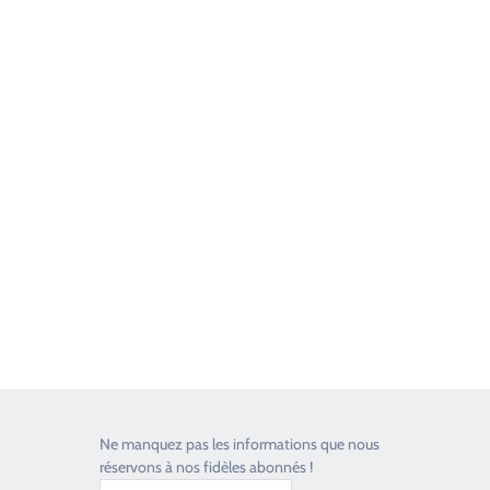
Good Timers Assistance
Toujours heureux d'aider les passionnés
Ne manquez pas les informations que nous
réservons à nos fidèles abonnés !