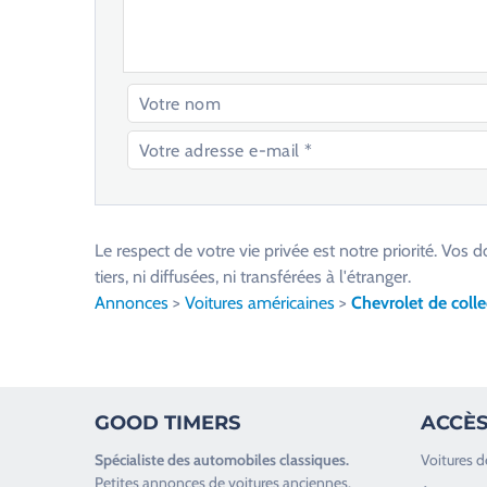
V
e
u
Le respect de votre vie privée est notre priorité. V
i
tiers, ni diffusées, ni transférées à l'étranger.
l
Annonces
>
Voitures américaines
>
Chevrolet de colle
l
e
z
l
GOOD TIMERS
ACCÈS
a
i
Spécialiste des
automobiles classiques
.
Voitures d
s
Petites annonces de
voitures anciennes
.