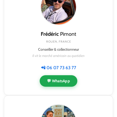
Frédéric
Pimont
ROUEN, FRANCE
Conseiller & collectionneur
Il vit le marché américain au quotidien
📲 06 07 73 63 77
💬 WhatsApp