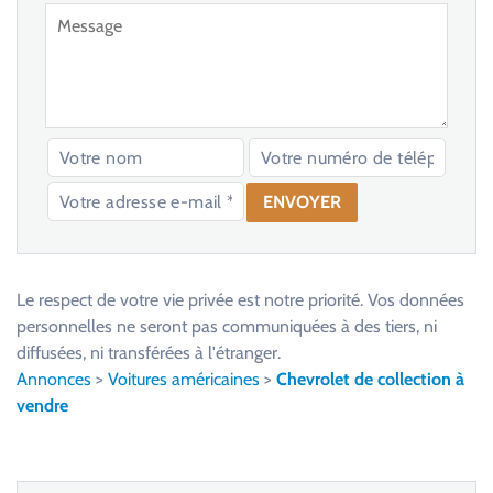
V
e
u
Le respect de votre vie privée est notre priorité. Vos données
i
personnelles ne seront pas communiquées à des tiers, ni
l
diffusées, ni transférées à l'étranger.
l
Annonces
>
Voitures américaines
>
Chevrolet de collection à
e
vendre
z
l
a