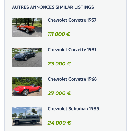
i
AUTRES ANNONCES SIMILAR LISTINGS
s
s
Chevrolet Corvette 1957
e
r
111 000
€
c
e
Chevrolet Corvette 1981
c
h
23 000
€
a
m
Chevrolet Corvette 1968
p
v
27 000
€
i
d
e
Chevrolet Suburban 1985
.
24 000
€