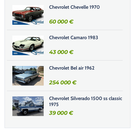
e
Chevrolet Chevelle 1970
c
h
60 000
€
a
m
Chevrolet Camaro 1983
p
v
43 000
€
i
d
e
Chevrolet Bel air 1962
.
254 000
€
Chevrolet Silverado 1500 ss classic
1975
39 000
€