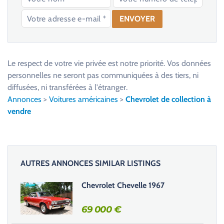
V
e
u
Le respect de votre vie privée est notre priorité. Vos données
i
personnelles ne seront pas communiquées à des tiers, ni
l
diffusées, ni transférées à l'étranger.
l
Annonces
>
Voitures américaines
>
Chevrolet de collection à
e
vendre
z
l
a
i
AUTRES ANNONCES SIMILAR LISTINGS
s
s
Chevrolet Chevelle 1967
e
r
69 000
€
c