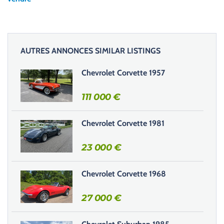
z
l
a
i
AUTRES ANNONCES SIMILAR LISTINGS
s
s
Chevrolet Corvette 1957
e
r
111 000
€
c
e
Chevrolet Corvette 1981
c
h
23 000
€
a
m
Chevrolet Corvette 1968
p
v
27 000
€
i
d
e