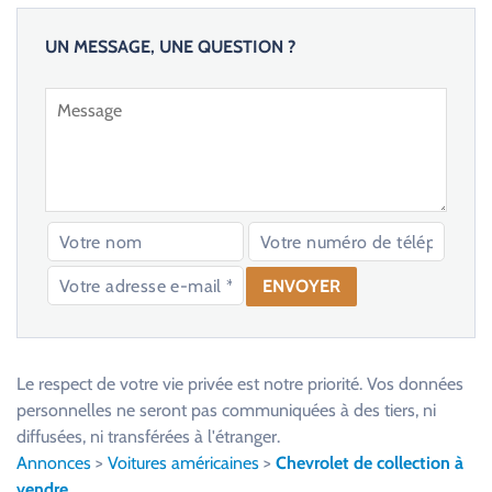
UN MESSAGE, UNE QUESTION ?
V
e
u
Le respect de votre vie privée est notre priorité. Vos données
i
personnelles ne seront pas communiquées à des tiers, ni
l
diffusées, ni transférées à l'étranger.
l
Annonces
>
Voitures américaines
>
Chevrolet de collection à
e
vendre