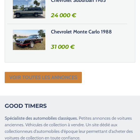
Chevrolet Suburban 1985
.
24 000
€
Chevrolet Monte Carlo 1988
31 000
€
VOIR TOUTES LES ANNONCES
GOOD TIMERS
Spécialiste des
automobiles classiques
.
Petites annonces de
voitures
anciennes
.
Véhicules de collection
à vendre. Un site dédié aux
collectionneurs d’
automobiles d’époque
leur permettant d’acheter des
voitures de collection en toute confiance.