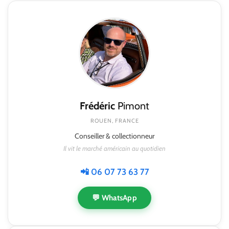
Frédéric
Pimont
ROUEN, FRANCE
Conseiller & collectionneur
Il vit le marché américain au quotidien
📲 06 07 73 63 77
💬 WhatsApp